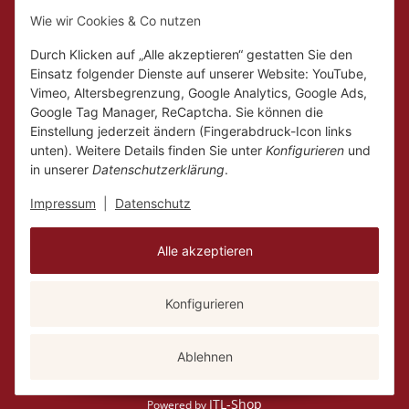
Geilenkirchen
Wie wir Cookies & Co nutzen
Mo.
Ruhetag
Di. - Fr.
10:00 - 18:00
Durch Klicken auf „Alle akzeptieren“ gestatten Sie den
Sa.
10:00 - 14:00
Einsatz folgender Dienste auf unserer Website: YouTube,
Vimeo, Altersbegrenzung, Google Analytics, Google Ads,
Google Tag Manager, ReCaptcha. Sie können die
Einstellung jederzeit ändern (Fingerabdruck-Icon links
unten). Weitere Details finden Sie unter
Konfigurieren
und
in unserer
Datenschutzerklärung
.
Impressum
|
Datenschutz
Alle akzeptieren
Konfigurieren
Vertrag widerrufen
Versand
* Alle Preise inkl. gesetzlicher USt., zzgl.
Ablehnen
JTL-Shop
Powered by