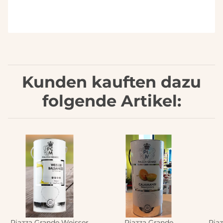
Kunden kauften dazu
folgende Artikel:
Piazza Grande Weisser
Piazza Grande
Pia