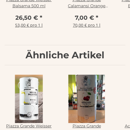
Balsama 500 ml
Calamansi Orange
Essigzubereitung 100
26,50 €
*
7,00 €
*
ml
53,00 € pro 1 l
70,00 € pro 1 l
Ähnliche Artikel
Piazza Grande Weisser
Piazza Grande
Ac