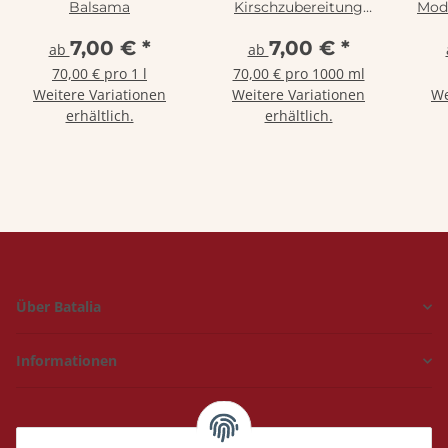
Balsama
Kirschzubereitung
Mode
(Kirschessig)
7,00 €
*
7,00 €
*
ab
ab
70,00 € pro 1 l
70,00 € pro 1000 ml
Weitere Variationen
Weitere Variationen
We
erhältlich.
erhältlich.
Über Batalia
Informationen
Hückelhoven und