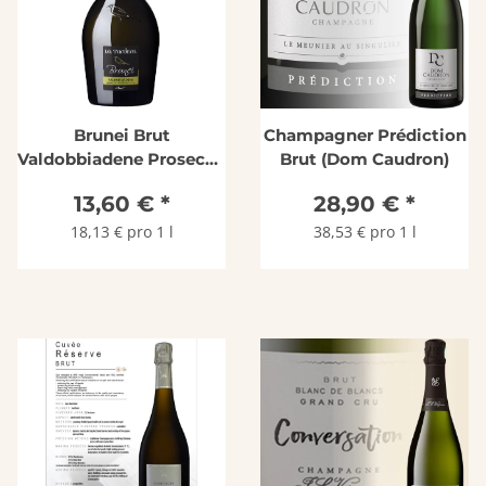
Brunei Brut
Champagner Prédiction
Valdobbiadene Prosecco
Brut (Dom Caudron)
Superiore DOCG, Az.Agr.
13,60 €
*
28,90 €
*
La Tordera
18,13 € pro 1 l
38,53 € pro 1 l