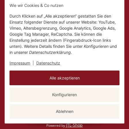
Wie wir Cookies & Co nutzen
Mo.
Ruhetag
Di. - Fr.
10:00 - 18:00
Durch Klicken auf „Alle akzeptieren“ gestatten Sie den
Sa.
10:00 - 14:00
Einsatz folgender Dienste auf unserer Website: YouTube,
Vimeo, Altersbegrenzung, Google Analytics, Google Ads,
Google Tag Manager, ReCaptcha. Sie können die
Einstellung jederzeit ändern (Fingerabdruck-Icon links
unten). Weitere Details finden Sie unter
Konfigurieren
und
in unserer
Datenschutzerklärung
.
Impressum
|
Datenschutz
Alle akzeptieren
Konfigurieren
Vertrag widerrufen
Versand
* Alle Preise inkl. gesetzlicher USt., zzgl.
Ablehnen
JTL-Shop
Powered by