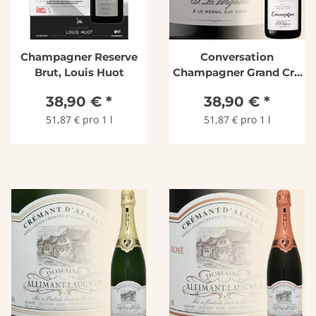
Champagner Reserve
Conversation
Brut, Louis Huot
Champagner Grand Cru
J.L.Vergnon
38,90 €
*
38,90 €
*
51,87 € pro 1 l
51,87 € pro 1 l