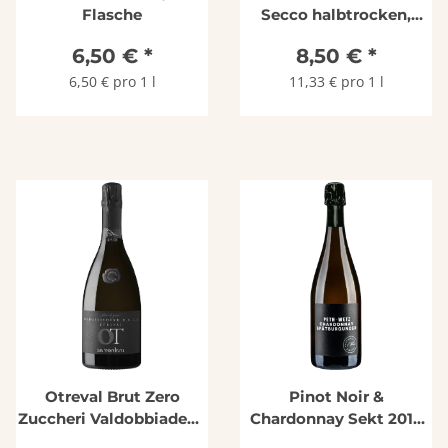
Flasche
Secco halbtrocken,
Weingut Lutz
6,50 €
*
8,50 €
*
6,50 € pro 1 l
11,33 € pro 1 l
Otreval Brut Zero
Pinot Noir &
Zuccheri Valdobbiadene
Chardonnay Sekt 2019
Prosecco Superiore
Peth-Wetz