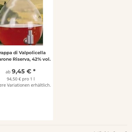
rappa di Valpolicella
rone Riserva, 42% vol.
9,45 €
*
ab
94,50 € pro 1 l
ere Variationen erhältlich.