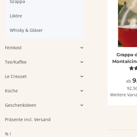
Grappa
Liköre
Whisky & Gläser
Feinkost
Grappa d
Montalcin
Tee/Kaffee
Le Creuset
9
ab
92,50
Küche
Weitere Varia
Geschenkideen
Präsente incl. Versand
% !