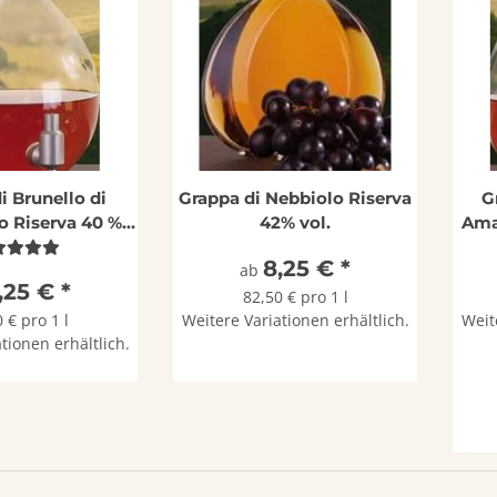
i Brunello di
Grappa di Nebbiolo Riserva
G
o Riserva 40 %
42% vol.
Ama
vol.
8,25 €
*
ab
,25 €
*
82,50 € pro 1 l
 € pro 1 l
Weitere Variationen erhältlich.
Weit
tionen erhältlich.