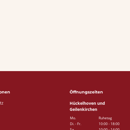
ionen
Öffnungszeiten
tz
Hückelhoven und
Geilenkirchen
Mo.
Ruhetag
Di. - Fr.
10:00 - 18:00
Sa.
10:00 - 14:00