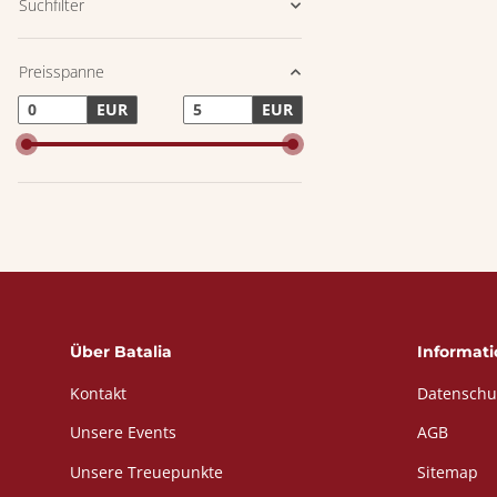
Suchfilter
Preisspanne
EUR
EUR
Über Batalia
Informat
Kontakt
Datenschu
Unsere Events
AGB
Unsere Treuepunkte
Sitemap