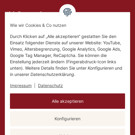
Hückelhoven und
Geilenkirchen
Wie wir Cookies & Co nutzen
Mo.
Ruhetag
Di. - Fr.
10:00 - 18:00
Durch Klicken auf „Alle akzeptieren“ gestatten Sie den
Sa.
10:00 - 14:00
Einsatz folgender Dienste auf unserer Website: YouTube,
Vimeo, Altersbegrenzung, Google Analytics, Google Ads,
Google Tag Manager, ReCaptcha. Sie können die
Einstellung jederzeit ändern (Fingerabdruck-Icon links
unten). Weitere Details finden Sie unter
Konfigurieren
und
in unserer
Datenschutzerklärung
.
Impressum
|
Datenschutz
Alle akzeptieren
Konfigurieren
Vertrag widerrufen
Versand
* Alle Preise inkl. gesetzlicher USt., zzgl.