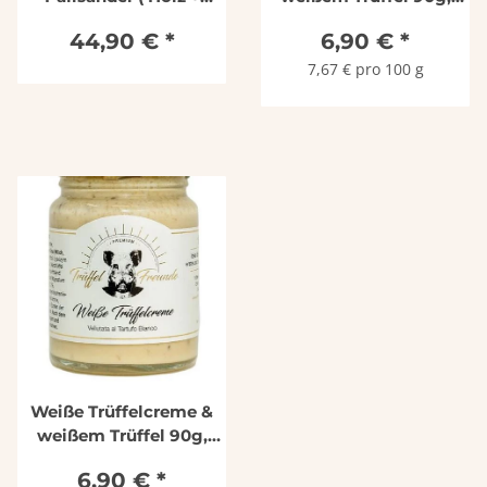
Edelstahl)
Trüffel-Freunde
44,90 €
*
6,90 €
*
7,67 € pro 100 g
Weiße Trüffelcreme &
weißem Trüffel 90g,
Trüffel-Freunde
6,90 €
*