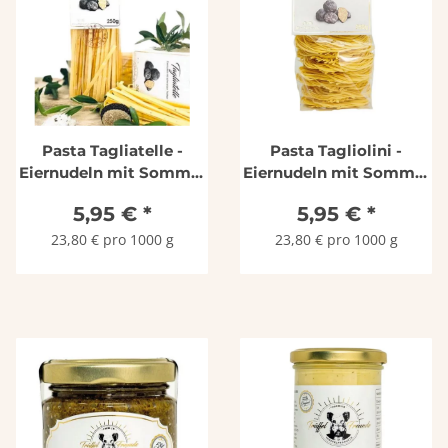
Pasta Tagliatelle -
Pasta Tagliolini -
Eiernudeln mit Sommer
Eiernudeln mit Sommer
Trüffel 250g, Trüffel-
Trüffel 250g, Trüffel-
5,95 €
*
5,95 €
*
Freunde
Freunde
23,80 € pro 1000 g
23,80 € pro 1000 g