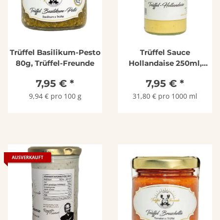
Trüffel Basilikum-Pesto
Trüffel Sauce
80g, Trüffel-Freunde
Hollandaise 250ml,
Trüffel-Freunde
7,95 €
*
7,95 €
*
9,94 € pro 100 g
31,80 € pro 1000 ml
AUSVERKAUFT