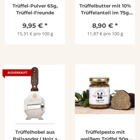
Trüffel-Pulver 65g,
Trüffelbutter mit 10%
Trüffel-Freunde
Trüffelanteil im 75g
Glas, Trüffel-Freunde
9,95 €
*
8,90 €
*
15,31 € pro 100 g
11,87 € pro 100 g
AUSVERKAUFT
Trüffelhobel aus
Trüffelpesto mit
Palisander ( Holz +
weißem Trüffel 90g,