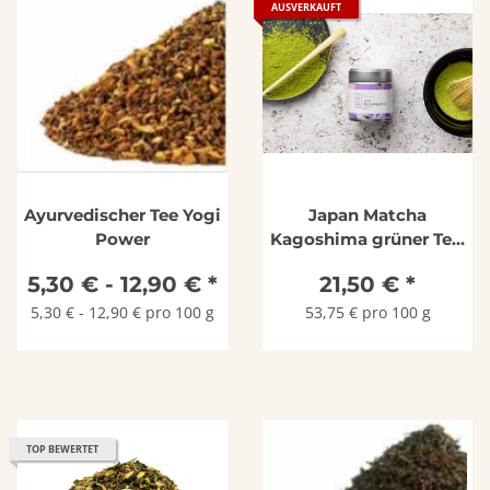
AUSVERKAUFT
Ayurvedischer Tee Yogi
Japan Matcha
Power
Kagoshima grüner Tee,
Dose 40 g
5,30 € -
12,90 €
*
21,50 €
*
5,30 € - 12,90 € pro 100 g
53,75 € pro 100 g
TOP BEWERTET