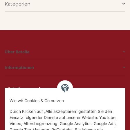
Kategorien
Über Batalia
Informationen
Hückelhoven und
Geilenkirchen
Wie wir Cookies & Co nutzen
Mo.
Ruhetag
Di. - Fr.
10:00 - 18:00
Durch Klicken auf „Alle akzeptieren“ gestatten Sie den
Sa.
10:00 - 14:00
Einsatz folgender Dienste auf unserer Website: YouTube,
Vimeo, Altersbegrenzung, Google Analytics, Google Ads,
Google Tag Manager, ReCaptcha. Sie können die