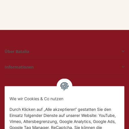
Über Batalia
Informationen
Hückelhoven und
Geilenkirchen
Wie wir Cookies & Co nutzen
Mo.
Ruhetag
Di. - Fr.
10:00 - 18:00
Durch Klicken auf „Alle akzeptieren“ gestatten Sie den
Sa.
10:00 - 14:00
Einsatz folgender Dienste auf unserer Website: YouTube,
Vimeo, Altersbegrenzung, Google Analytics, Google Ads,
Google Tag Manager, ReCaptcha. Sie können die