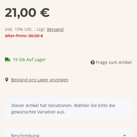
21,00 €
inkl. 19% USt. , zzgl.
Versand
Alter Preis: 30,00 €
19 Stk Auf Lager
Frage zum Artikel
Bestand pro Lager anzeigen
x
Dieser Artikel hat Variationen. Wählen Sie bitte die
gewünschte Variation aus.
Beschreibung