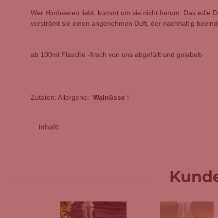
Wer Himbeeren liebt, kommt um sie nicht herum. Das edle Des
verströmt sie einen angenehmen Duft, der nachhaltig beeindr
ab 100ml Flasche -frisch von uns abgefüllt und gelabelt-
Zutaten: Allergene:
Walnüsse
!
Produkteigenschaft
Wert
Inhalt:
Kunde