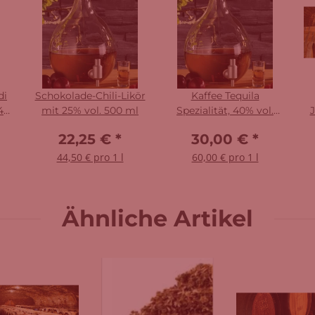
di
Schokolade-Chili-Likör
Kaffee Tequila
40
mit 25% vol. 500 ml
Spezialität, 40% vol.
J
500 ml
22,25 €
*
30,00 €
*
44,50 € pro 1 l
60,00 € pro 1 l
Ähnliche Artikel