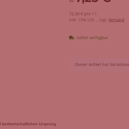
ab
72,50 € pro 1 l
inkl. 19% USt. , zzgl.
Versand
Sofort verfügbar
x
Dieser Artikel hat Variatio
landwirtschaftlichen Ursprung.