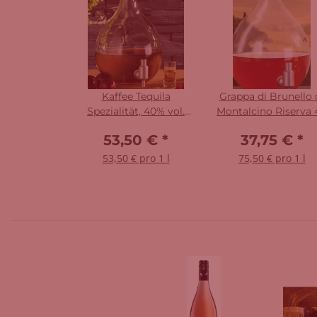
Kaffee Tequila
Grappa di Brunello 
Spezialität, 40% vol.
Montalcino Riserva 
1000 ml
% vol. 500 ml
53,50 €
*
37,75 €
*
53,50 € pro 1 l
75,50 € pro 1 l