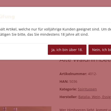
Feinkost
Tee/Kaffee
Le Creuset
Kü
rüfung
ält Artikel, welche nur für volljährige Kunden geeignet sind. Um 
ätigen Sie bitte, das Sie mindestens 18 Jahre alt sind.
dhimbeere Likör, 40% vol.
Ja, ich bin über 18.
Nein, Ich b
Alte Waldhimbeer
Artikelnummer:
4012-
HAN:
5036
Kategorie:
Spirituosen
Hersteller:
Batalia- Wein, Essi
Wer Himbeeren liebt, kommt um