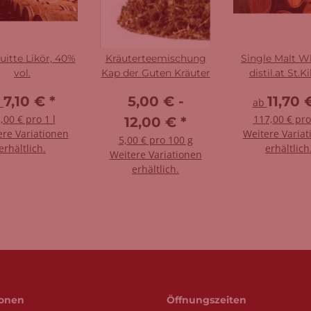
uitte Likör, 40%
Kräuterteemischung
Single Malt W
vol.
Kap der Guten Kräuter
distil.at St.Ki
Germany 4
7,10 €
*
5,00 € -
11,70
b
ab
,00 € pro 1 l
117,00 € pro
12,00 €
*
ere Variationen
Weitere Variat
5,00 € pro 100 g
erhältlich.
erhältlich
Weitere Variationen
erhältlich.
ionen
Öffnungszeiten