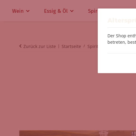
Wein
Essig & Öl
Spirituosen
Altersp
Der Shop enth
betreten, best
Zurück zur Liste
Startseite
Spirituosen
Alte Wal