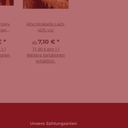
hisky,
Alte Mirabelle Likör,
lian,
40% vol.
6%
 €
*
7,10 €
*
ab
 1 l
71,00 € pro 1 l
ionen
Weitere Variationen
.
erhältlich.
Unsere Zahlungsarten