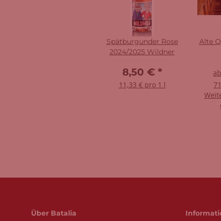
Spätburgunder Rose
Alte Q
2024/2025 Wildner
8,50 €
*
a
11,33 € pro 1 l
71
Weit
Über Batalia
Informat