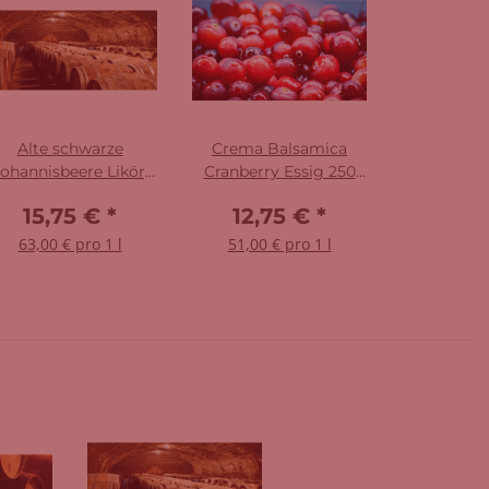
Alte schwarze
Crema Balsamica
ohannisbeere Likör,
Cranberry Essig 250
40% vol. 250 ml
ml
15,75 €
*
12,75 €
*
63,00 € pro 1 l
51,00 € pro 1 l