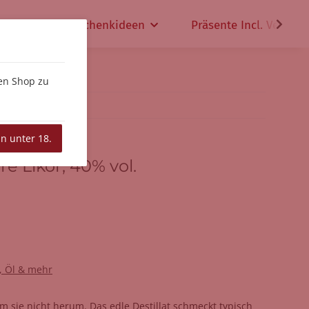
che
Geschenkideen
Präsente Incl. Versand
den Shop zu
in unter 18.
e Likör, 40% vol.
g, Öl & mehr
 sie nicht herum. Das edle Destillat schmeckt typisch