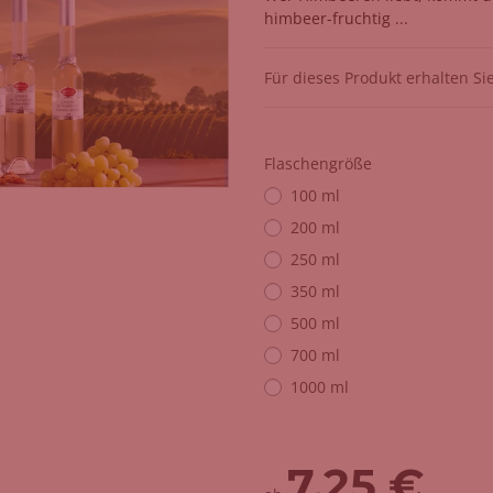
himbeer-fruchtig ...
Für dieses Produkt erhalten Si
Flaschengröße
100 ml
200 ml
250 ml
350 ml
500 ml
700 ml
1000 ml
7,25 €