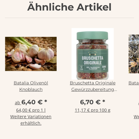
Ähnliche Artikel
Batalia Olivenöl
Bruschetta Originale
Bata
Knoblauch
Gewürzzubereitung
60g
6,40 €
*
6,70 €
*
ab
64,00 € pro 1 l
11,17 € pro 100 g
Weitere Variationen
We
erhältlich.