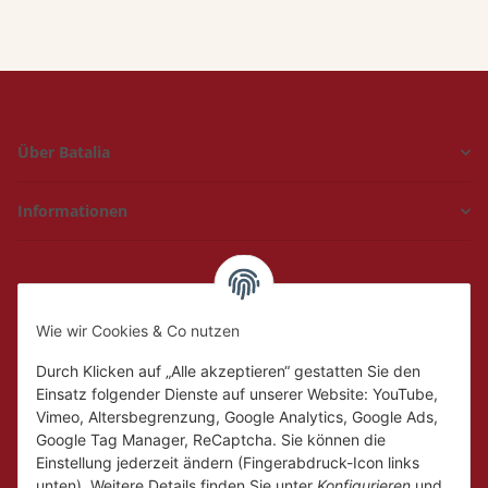
Über Batalia
Informationen
Hückelhoven und
Geilenkirchen
Wie wir Cookies & Co nutzen
Mo.
Ruhetag
Di. - Fr.
10:00 - 18:00
Durch Klicken auf „Alle akzeptieren“ gestatten Sie den
Sa.
10:00 - 14:00
Einsatz folgender Dienste auf unserer Website: YouTube,
Vimeo, Altersbegrenzung, Google Analytics, Google Ads,
Google Tag Manager, ReCaptcha. Sie können die
Einstellung jederzeit ändern (Fingerabdruck-Icon links
unten). Weitere Details finden Sie unter
Konfigurieren
und