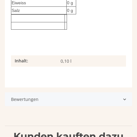
Eiweiss
0 g
Salz
0 g
Inhalt:
Produkteigenschaft
Wert
0,10 l
Bewertungen
Kunden kauften dazu