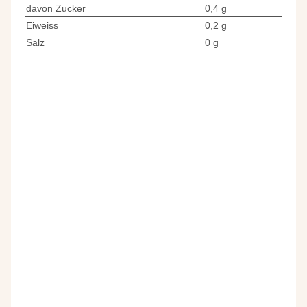
davon Zucker
0,4 g
Eiweiss
0,2 g
Salz
0 g