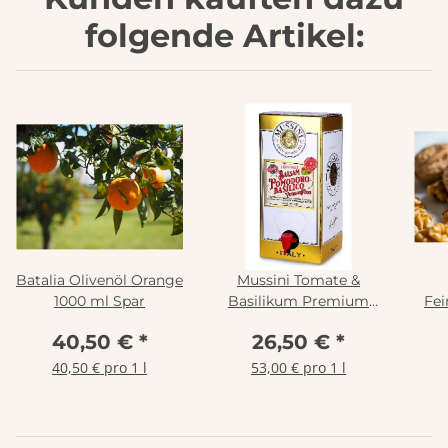
folgende Artikel:
Batalia Olivenöl Orange
Mussini Tomate &
1000 ml Spar
Basilikum Premium
Fei
Balsam
40,50 €
*
26,50 €
*
Essigzubereitung 500
ml
40,50 € pro 1 l
53,00 € pro 1 l