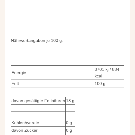
Nährwertangaben je 100 g:
3701 kj / 884
Energie
kcal
Fett
100 g
davon gesättigte Fettsäuren
13 g
Kohlenhydrate
0 g
davon Zucker
0 g