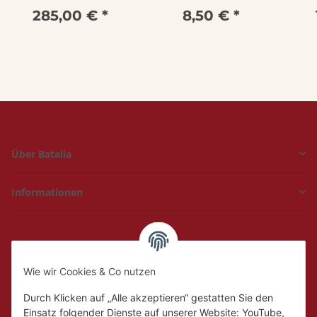
kirschrot
285,00 €
*
8,50 €
*
Über Batalia
Informationen
Hückelhoven und
Geilenkirchen
Wie wir Cookies & Co nutzen
Mo.
Ruhetag
Di. - Fr.
10:00 - 18:00
Durch Klicken auf „Alle akzeptieren“ gestatten Sie den
Sa.
10:00 - 14:00
Einsatz folgender Dienste auf unserer Website: YouTube,