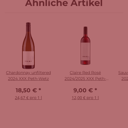
Ähnliche Artikel
Chardonnay unfiltered
Claire Red Rosé
Sauv
2024 XXX Peth-Wetz
2024/2025 XXX Peth-
202
Wetz
18,50 €
*
9,00 €
*
24,67 € pro 1 l
12,00 € pro 1 l