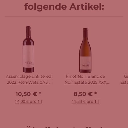
folgende Artikel:
Assemblage unfiltered
Pinot Noir Blanc de
G
2022 Peth-Wetz 0,75 l
Noir Estate 2025 XXX
Est
Assemblage
Peth-Wetz
10,50 €
*
8,50 €
*
14,00 € pro 1 l
11,33 € pro 1 l