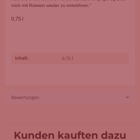
mich mit Rotwein wieder zu entwöhnen."
0,75 l
Inhalt:
Produkteigenschaft
Wert
0,75 l
Bewertungen
Kunden kauften dazu