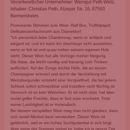
Verantwortlicher Unternehmer: Weingut Peth-Wetz,
Inhaber: Christian Peth, Alzeyer Str. 16, 67593
Bermersheim.
Prominente Stimmen zum Wein: Ralf Bos, Trüffelpapst,
Delikatessenfachmann aus Düsseldorf
"Ich persönlich liebe Chardonnay, wenn er schlank und
elegant ist; und ich kann ihn überhaupt nicht ausstehen,
wenn er fett ist und quasi neben seinem eigenen Holz
steht. Dieser Wein hat alle Vorzüge meiner Neigung.
Die Nase, die leicht vanillig und bananig zum Trinken
auffordert. Auf der Zunge leichte Hefe, die an teuren
Champagner erinnert und durch die Vermählung mit
Weissburgunder entsteht eine Verspieltheit, die bei jedem
Schluck sofort schmeckbar und trotzdem nicht flüchtig ist.
Dennoch ist es kein Weinchen. Er ist nicht süss, hat aber
soviel gelbe Früchte, dass er fast süss erscheint. Trotz
seiner Leichtigkeit ist er mineralisch.
Bei diesem verspielten Wein mag man nicht glauben, dass
sich soviel Alkohol darin verstecken. Dieser Wein ist
gefährlich, weil er ein hohes Suchtpotential in sich birgt.
Aber wenn der Sommer vorbei ist, habe ich ja genug Zeit,