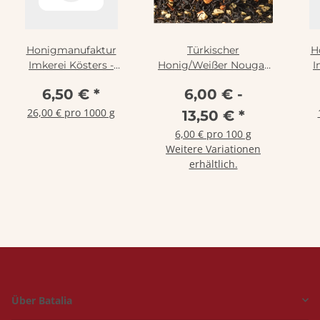
Honigmanufaktur
Türkischer
H
Imkerei Kösters -
Honig/Weißer Nougat
I
Sommerblütenhonig
Schwarzteemischung
So
6,50 €
*
6,00 € -
250g
26,00 € pro 1000 g
13,50 €
*
6,00 € pro 100 g
Weitere Variationen
erhältlich.
Über Batalia