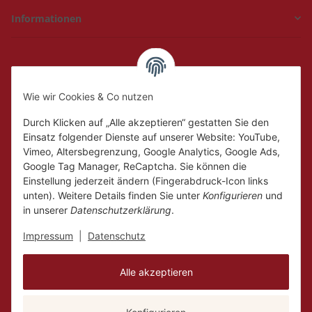
Informationen
Hückelhoven und
Geilenkirchen
Wie wir Cookies & Co nutzen
Mo.
Ruhetag
Di. - Fr.
10:00 - 18:00
Durch Klicken auf „Alle akzeptieren“ gestatten Sie den
Sa.
10:00 - 14:00
Einsatz folgender Dienste auf unserer Website: YouTube,
Vimeo, Altersbegrenzung, Google Analytics, Google Ads,
Google Tag Manager, ReCaptcha. Sie können die
Einstellung jederzeit ändern (Fingerabdruck-Icon links
unten). Weitere Details finden Sie unter
Konfigurieren
und
in unserer
Datenschutzerklärung
.
Impressum
|
Datenschutz
Alle akzeptieren