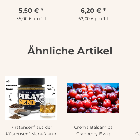
Ess
5,50 €
*
6,20 €
*
55,00 € pro 1 l
62,00 € pro 1 l
Ähnliche Artikel
Piratensenf aus der
Crema Balsamica
Küstensenf Manufaktur
Cranberry Essig
C