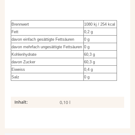
Brennwert
1080 kj / 254 kcal
Fett
0,2 g
davon einfach gesättigte Fettsäuren
0 g
davon mehrfach ungesättigte Fettsäuren
0 g
Kohlenhydrate
60,3 g
davon Zucker
60,3 g
Eiweiss
0,4 g
Salz
0 g
Inhalt:
Produkteigenschaft
Wert
0,10 l