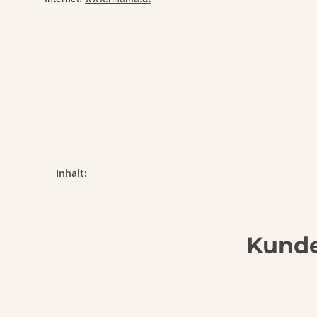
Produkteigenschaft
Wert
Inhalt:
Kunde