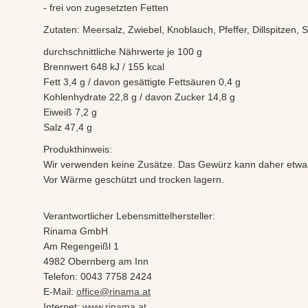
- frei von zugesetzten Fetten
Zutaten: Meersalz, Zwiebel, Knoblauch, Pfeffer, Dillspitzen
durchschnittliche Nährwerte je 100 g
Brennwert 648 kJ / 155 kcal
Fett 3,4 g / davon gesättigte Fettsäuren 0,4 g
Kohlenhydrate 22,8 g / davon Zucker 14,8 g
Eiweiß 7,2 g
Salz 47,4 g
Produkthinweis:
Wir verwenden keine Zusätze. Das Gewürz kann daher etwas f
Vor Wärme geschützt und trocken lagern.
Verantwortlicher Lebensmittelhersteller:
Rinama GmbH
Am Regengeißl 1
4982 Obernberg am Inn
Telefon: 0043 7758 2424
E-Mail:
office@rinama.at
Internet:
www.rinama.at