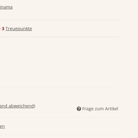
Rinama
e
3
Treuepunkte
land abweichend)
Frage zum Artikel
gen