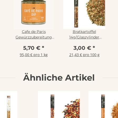
Cafe de Paris
Bratkartoffel
Gewürzzubereitung
14g/Glaszylinder
70g
Gewürzmischung,
5,70 €
*
3,00 €
*
Rinama
95,00 € pro 1 kg
21,43 € pro 100 g
Ähnliche Artikel