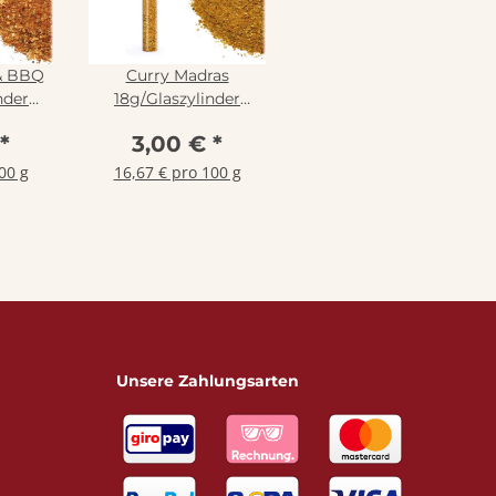
 & BBQ
Curry Madras
nder
18g/Glaszylinder
ene
naturbelassene
*
3,00 €
*
ng ,
Gewürzmischung ,
Rinama
00 g
16,67 € pro 100 g
Unsere Zahlungsarten