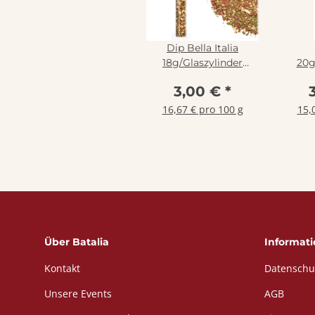
Dip Bella Italia
18g/Glaszylinder
20g
naturbelassene
Gew
3,00 €
*
Gewürzmischung ,
Rinama
16,67 € pro 100 g
15,
Über Batalia
Informat
Kontakt
Datenschu
Unsere Events
AGB