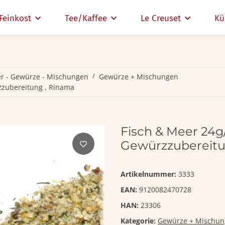
Feinkost
Tee/Kaffee
Le Creuset
Kü
fer - Gewürze - Mischungen
Gewürze + Mischungen
zzubereitung , Rinama
Fisch & Meer 24g
Gewürzzubereitu
Artikelnummer:
3333
EAN:
9120082470728
HAN:
23306
Kategorie:
Gewürze + Mischu