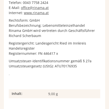
Telefon: 0043 7758 2424
E-Mail:
office@rinama.at
Internet:
www.rinama.at
Rechtsform: GmbH
Berufsbezeichnung: Lebensmitteleinzelhandel
Rinama GmbH wird vertreten durch Geschäftsführer
Richard Scherbaum
Registergericht: Landesgericht Ried im Innkreis
Handelsregister
Registernummer: FN 446417 x
Umsatzsteuer-Identifikationsnummer gemäß § 27a
Umsatzsteuergesetz (UStG): ATU70176935
.
Inhalt:
Produkteigenschaft
Wert
9,00 g