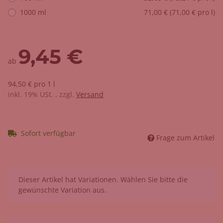
1000 ml
71,00 € (71,00 € pro l)
9,45 €
ab
94,50 € pro 1 l
inkl. 19% USt. , zzgl.
Versand
Sofort verfügbar
Frage zum Artikel
x
Dieser Artikel hat Variationen. Wählen Sie bitte die
gewünschte Variation aus.