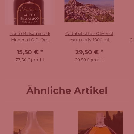
Aceto Balsamico di
Caltabellotta - Olivenöl
Modena I.G.P. Oro
extra nativ 1000 ml
C
Patrizia 200 ml
Dose
Ess
15,50 €
*
29,50 €
*
77,50 € pro 1 l
29,50 € pro 1 l
Ähnliche Artikel