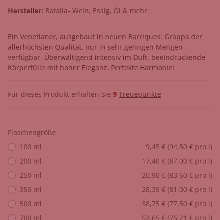
Hersteller:
Batalia- Wein, Essig, Öl & mehr
Ein Venetianer, ausgebaut in neuen Barriques. Grappa der
allerhöchsten Qualität, nur in sehr geringen Mengen
verfügbar. Überwältigend intensiv im Duft, beeindruckende
Körperfülle mit hoher Eleganz. Perfekte Harmonie!
Für dieses Produkt erhalten Sie
9
Treuepunkte
Flaschengröße
100 ml
9,45 € (94,50 € pro l)
200 ml
17,40 € (87,00 € pro l)
250 ml
20,90 € (83,60 € pro l)
350 ml
28,35 € (81,00 € pro l)
500 ml
38,75 € (77,50 € pro l)
700 ml
52,65 € (75,21 € pro l)