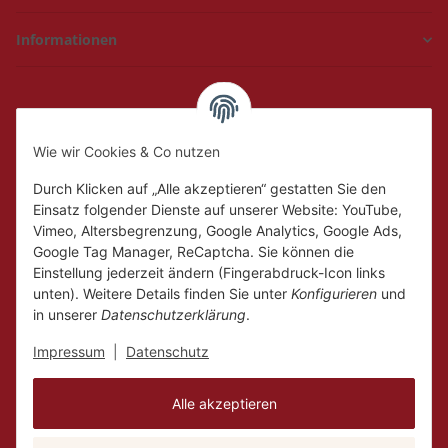
Informationen
Hückelhoven und
Geilenkirchen
Wie wir Cookies & Co nutzen
Mo.
Ruhetag
Di. - Fr.
10:00 - 18:00
Durch Klicken auf „Alle akzeptieren“ gestatten Sie den
Sa.
10:00 - 14:00
Einsatz folgender Dienste auf unserer Website: YouTube,
Vimeo, Altersbegrenzung, Google Analytics, Google Ads,
Google Tag Manager, ReCaptcha. Sie können die
Einstellung jederzeit ändern (Fingerabdruck-Icon links
unten). Weitere Details finden Sie unter
Konfigurieren
und
in unserer
Datenschutzerklärung
.
Impressum
|
Datenschutz
Alle akzeptieren