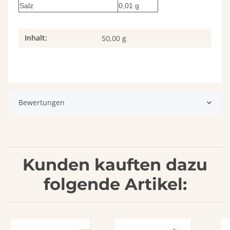
Salz
0,01 g
Inhalt:
Produkteigenschaft
Wert
50,00 g
Bewertungen
Kunden kauften dazu
folgende Artikel: