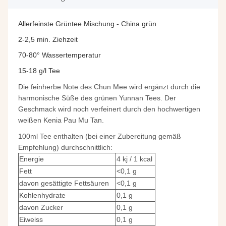
Allerfeinste Grüntee Mischung - China grün
2-2,5 min. Ziehzeit
70-80° Wassertemperatur
15-18 g/l Tee
Die feinherbe Note des Chun Mee wird ergänzt durch die
harmonische Süße des grünen Yunnan Tees. Der
Geschmack
wird noch verfeinert durch den hochwertigen
weißen Kenia Pau Mu Tan.
100ml Tee enthalten (bei einer Zubereitung gemäß
Empfehlung) durchschnittlich:
Energie
4 kj / 1 kcal
Fett
<0,1 g
davon gesättigte Fettsäuren
<0,1 g
Kohlenhydrate
0,1 g
davon Zucker
0,1 g
Eiweiss
0,1 g