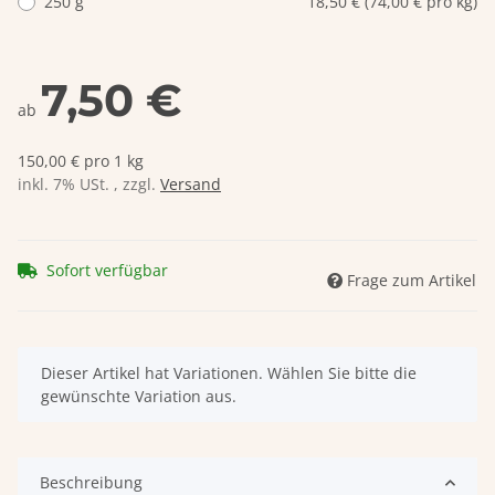
250 g
18,50 € (74,00 € pro kg)
7,50 €
ab
150,00 € pro 1 kg
inkl. 7% USt. , zzgl.
Versand
Sofort verfügbar
Frage zum Artikel
x
Dieser Artikel hat Variationen. Wählen Sie bitte die
gewünschte Variation aus.
Beschreibung