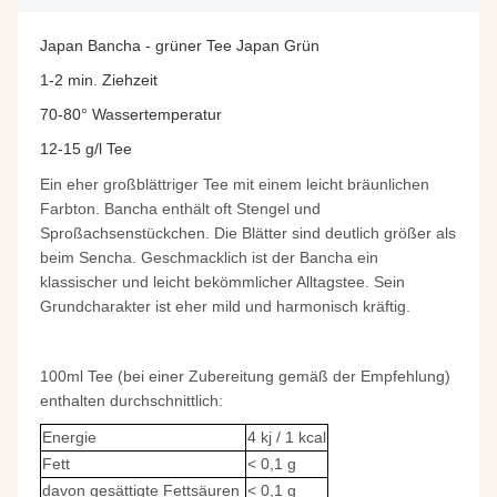
Japan Bancha - grüner Tee Japan Grün
1-2 min. Ziehzeit
70-80° Wassertemperatur
12-15 g/l Tee
Ein eher großblättriger Tee mit einem leicht bräunlichen
Farbton. Bancha enthält oft Stengel und
Sproßachsenstückchen. Die Blätter sind deutlich größer als
beim Sencha. Geschmacklich ist der Bancha ein
klassischer und leicht bekömmlicher Alltagstee. Sein
Grundcharakter ist eher mild und harmonisch kräftig.
100ml Tee (bei einer Zubereitung gemäß der Empfehlung)
enthalten durchschnittlich:
Energie
4 kj / 1 kcal
Fett
< 0,1 g
davon gesättigte Fettsäuren
< 0,1 g