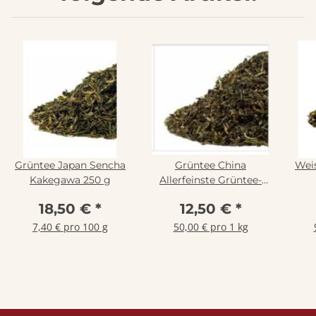
Grüntee Japan Sencha
Grüntee China
Wei
Kakegawa 250 g
Allerfeinste Grüntee-
Mischung 250 g
18,50 €
*
12,50 €
*
7,40 € pro 100 g
50,00 € pro 1 kg