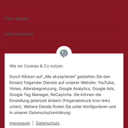
Über Batalia
Informationen
Hückelhoven und
Geilenkirchen
Wie wir Cookies & Co nutzen
Mo.
Ruhetag
Di. - Fr.
10:00 - 18:00
Durch Klicken auf „Alle akzeptieren“ gestatten Sie den
Sa.
10:00 - 14:00
Einsatz folgender Dienste auf unserer Website: YouTube,
Vimeo, Altersbegrenzung, Google Analytics, Google Ads,
Google Tag Manager, ReCaptcha. Sie können die
Einstellung jederzeit ändern (Fingerabdruck-Icon links
unten). Weitere Details finden Sie unter
Konfigurieren
und
in unserer
Datenschutzerklärung
.
Impressum
|
Datenschutz