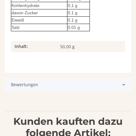
Kohlenhydrate
0,1 g
davon Zucker
0,1 g
Eiweiß
0,1 g
Salz
0,01 g
Inhalt:
Produkteigenschaft
Wert
50,00 g
Bewertungen
Kunden kauften dazu
folgende Artikel: