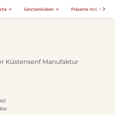
che
Geschenkideen
Präsente Incl. Versand
er Küstensenf Manufaktur
enf
ktur