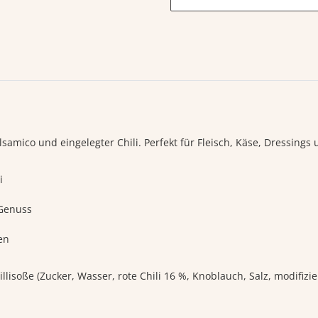
amico und eingelegter Chili. Perfekt für Fleisch, Käse, Dressings
i
Genuss
en
llisoße (Zucker, Wasser, rote Chili 16 %, Knoblauch, Salz, modifizi