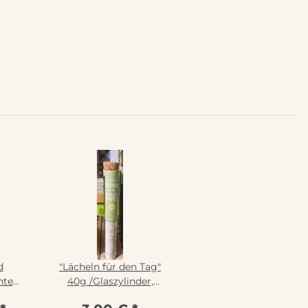
d
"Lächeln für den Tag"
hte
40g /Glaszylinder,
20g
Rinama