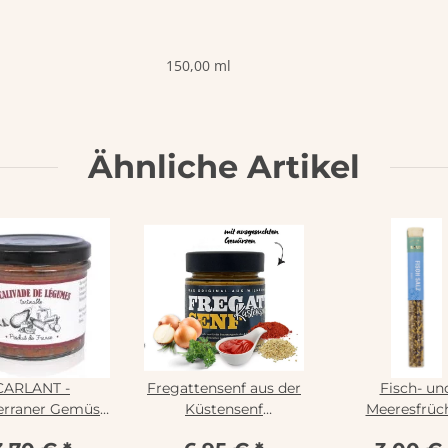
150,00 ml
Ähnliche Artikel
CARLANT -
Fregattensenf aus der
Fisch- un
erraner Gemüse
Küstensenf
Meeresfrüc
fstrich 100g
Manufaktur
Gewürzsalz 