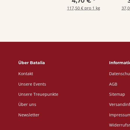
4,70 €
*
117,50 € pro 1 kg
37,0
Über Batalia
Informat
Kontakt
Datenschu
Unsere Events
AGB
Unsere Treuepunkte
Sitemap
Über uns
Versandin
Newsletter
Impressu
Widerrufs