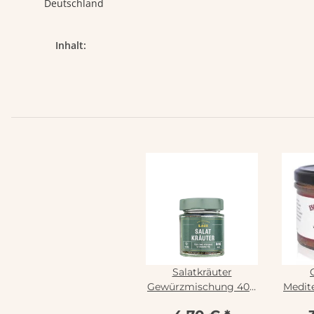
Deutschland
Produkteigenschaft
Wert
Inhalt:
Salatkräuter
Gewürzmischung 40g
Medit
Glas
Au