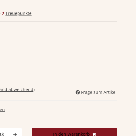
e
7
Treuepunkte
land abweichend)
Frage zum Artikel
gen
In den Warenkorb
tk