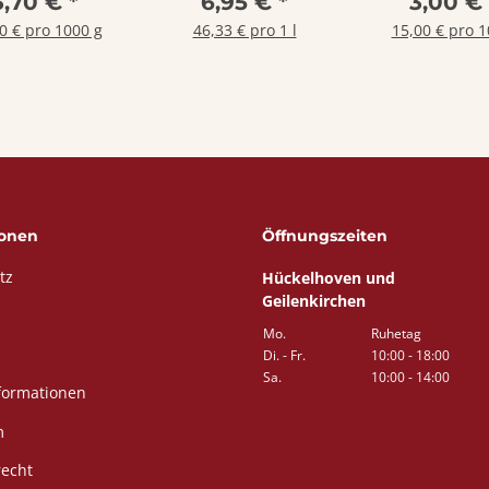
3,70 €
*
6,95 €
*
3,00 €
Röhrche
0 € pro 1000 g
46,33 € pro 1 l
15,00 € pro 1
ionen
Öffnungszeiten
tz
Hückelhoven und
Geilenkirchen
Mo.
Ruhetag
Di. - Fr.
10:00 - 18:00
Sa.
10:00 - 14:00
formationen
m
recht