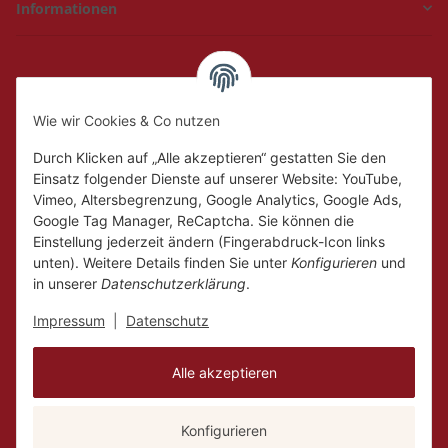
Informationen
Hückelhoven und
Geilenkirchen
Wie wir Cookies & Co nutzen
Mo.
Ruhetag
Di. - Fr.
10:00 - 18:00
Durch Klicken auf „Alle akzeptieren“ gestatten Sie den
Sa.
10:00 - 14:00
Einsatz folgender Dienste auf unserer Website: YouTube,
Vimeo, Altersbegrenzung, Google Analytics, Google Ads,
Google Tag Manager, ReCaptcha. Sie können die
Einstellung jederzeit ändern (Fingerabdruck-Icon links
unten). Weitere Details finden Sie unter
Konfigurieren
und
in unserer
Datenschutzerklärung
.
Impressum
|
Datenschutz
Alle akzeptieren
Konfigurieren