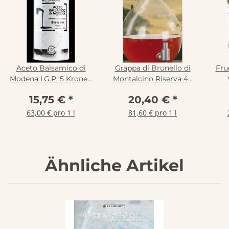
Aceto Balsamico di
Grappa di Brunello di
Fru
Modena I.G.P. 5 Kronen
Montalcino Riserva 40
250 ml
% vol. 250 ml
15,75 €
*
20,40 €
*
63,00 € pro 1 l
81,60 € pro 1 l
Ähnliche Artikel