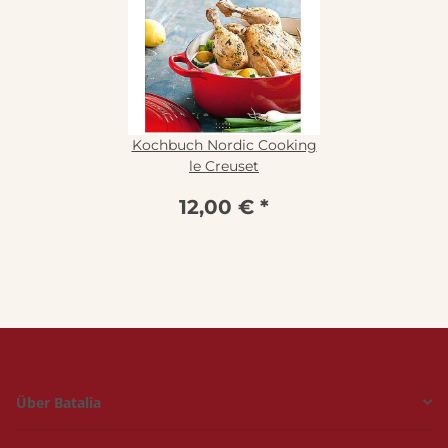
Kochbuch Nordic Cooking
le Creuset
12,00 €
*
Über Batalia