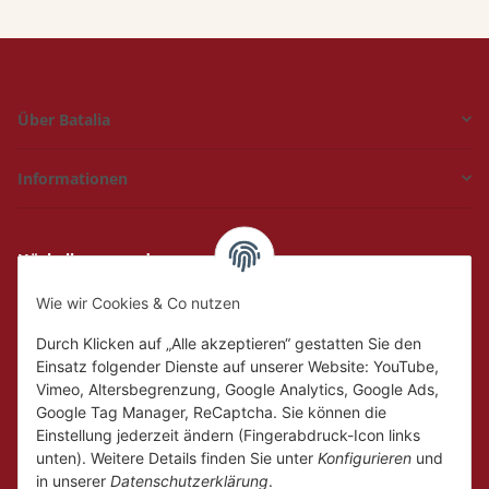
Über Batalia
Informationen
Hückelhoven und
Geilenkirchen
Wie wir Cookies & Co nutzen
Mo.
Ruhetag
Di. - Fr.
10:00 - 18:00
Durch Klicken auf „Alle akzeptieren“ gestatten Sie den
Sa.
10:00 - 14:00
Einsatz folgender Dienste auf unserer Website: YouTube,
Vimeo, Altersbegrenzung, Google Analytics, Google Ads,
Google Tag Manager, ReCaptcha. Sie können die
Einstellung jederzeit ändern (Fingerabdruck-Icon links
unten). Weitere Details finden Sie unter
Konfigurieren
und
in unserer
Datenschutzerklärung
.