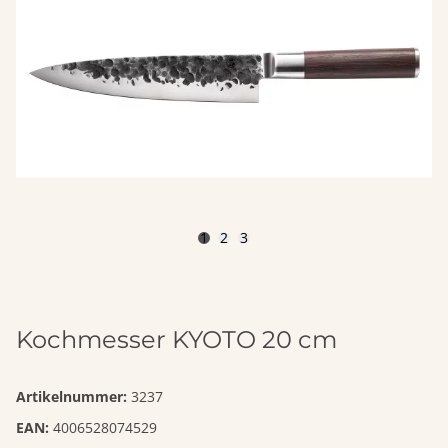
1
2
3
Kochmesser KYOTO 20 cm
Artikelnummer:
3237
EAN:
4006528074529