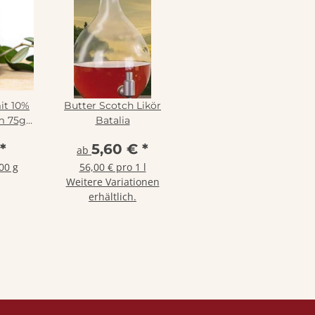
it 10%
Butter Scotch Likör
im 75g
Batalia
reunde
*
5,60 €
*
ab
00 g
56,00 € pro 1 l
Weitere Variationen
erhältlich.