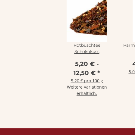
Rotbuschtee
Parm
Schokokuss
5,20 € -
5,0
12,50 €
*
5,20 € pro 100 g
Weitere Variationen
erhältlich.