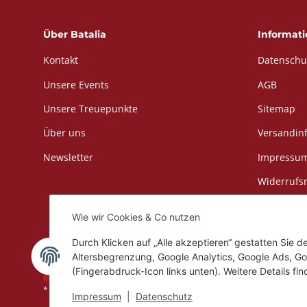
Über Batalia
Informat
Kontakt
Datenschu
Unsere Events
AGB
Unsere Treuepunkte
Sitemap
Über uns
Versandin
Newsletter
Impressu
Widerrufs
Wie wir Cookies & Co nutzen
Durch Klicken auf „Alle akzeptieren“ gestatten Sie 
Altersbegrenzung, Google Analytics, Google Ads, Go
Vertrag widerrufen
(Fingerabdruck-Icon links unten). Weitere Details fi
Versand
* Alle Preise inkl. gesetzlicher USt., zzgl.
Impressum
|
Datenschutz