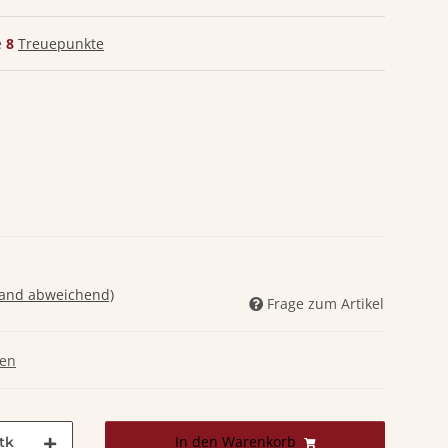
e
8
Treuepunkte
land abweichend)
Frage zum Artikel
gen
In den Warenkorb
tk