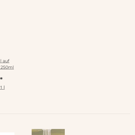
 auf
s 250ml
*
1 l