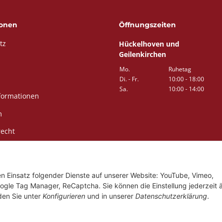
ionen
Öffnungszeiten
tz
Hückelhoven und
Geilenkirchen
Mo.
Ruhetag
Di. - Fr.
10:00 - 18:00
Sa.
10:00 - 14:00
formationen
m
recht
den Einsatz folgender Dienste auf unserer Website: YouTube, Vimeo,
ogle Tag Manager, ReCaptcha. Sie können die Einstellung jederzeit 
nden Sie unter
Konfigurieren
und in unserer
Datenschutzerklärung
.