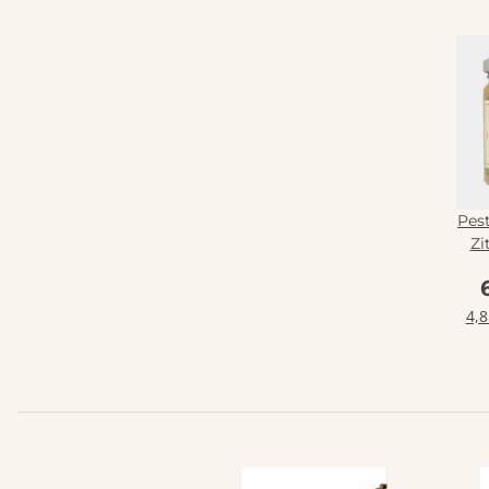
Pest
Zi
4,8