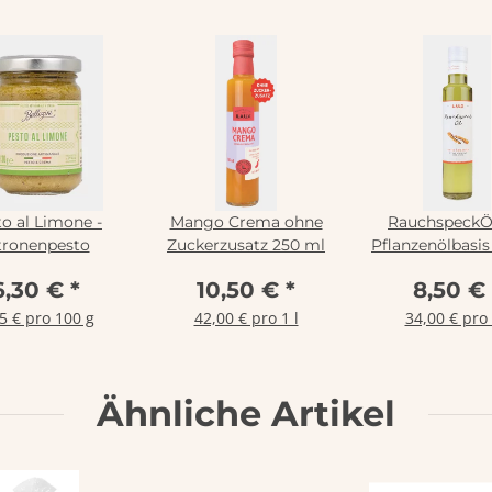
o al Limone -
Mango Crema ohne
RauchspeckÖl
tronenpesto
Zuckerzusatz 250 ml
Pflanzenölbasi
6,30 €
*
10,50 €
*
8,50 €
5 € pro 100 g
42,00 € pro 1 l
34,00 € pro 
Ähnliche Artikel