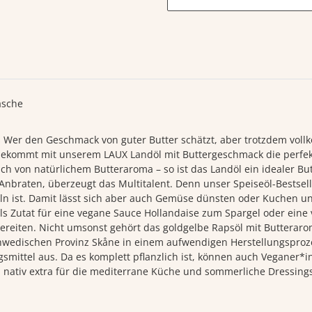
asche
 Wer den Geschmack von guter Butter schätzt, aber trotzdem vollk
ekommt mit unserem LAUX Landöl mit Buttergeschmack die perfekte 
ch von natürlichem Butteraroma – so ist das Landöl ein idealer But
 Anbraten, überzeugt das Multitalent. Denn unser Speiseöl-Bestsell
feln ist. Damit lässt sich aber auch Gemüse dünsten oder Kuchen 
s Zutat für eine vegane Sauce Hollandaise zum Spargel oder eine 
bereiten. Nicht umsonst gehört das goldgelbe Rapsöl mit Butterar
edischen Provinz Skåne in einem aufwendigen Herstellungsprozess 
mittel aus. Da es komplett pflanzlich ist, können auch Veganer*
l nativ extra für die mediterrane Küche und sommerliche Dressing