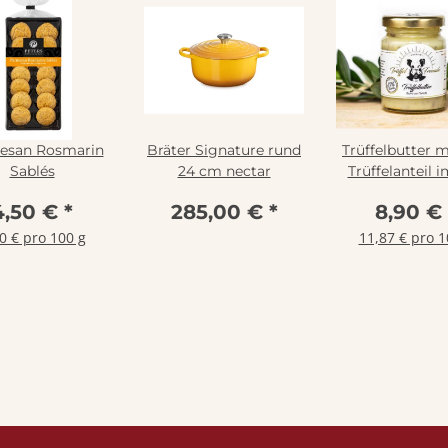
esan Rosmarin
Bräter Signature rund
Trüffelbutter m
Sablés
24 cm nectar
Trüffelanteil 
Glas, Trüffel-F
4,50 €
*
285,00 €
*
8,90 €
0 € pro 100 g
11,87 € pro 1