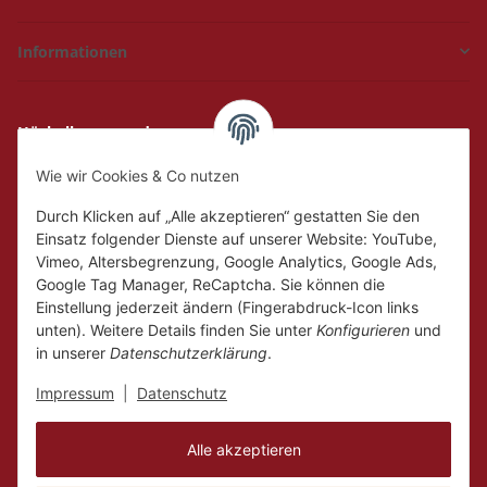
Informationen
Hückelhoven und
Geilenkirchen
Wie wir Cookies & Co nutzen
Mo.
Ruhetag
Di. - Fr.
10:00 - 18:00
Durch Klicken auf „Alle akzeptieren“ gestatten Sie den
Sa.
10:00 - 14:00
Einsatz folgender Dienste auf unserer Website: YouTube,
Vimeo, Altersbegrenzung, Google Analytics, Google Ads,
Google Tag Manager, ReCaptcha. Sie können die
Einstellung jederzeit ändern (Fingerabdruck-Icon links
unten). Weitere Details finden Sie unter
Konfigurieren
und
in unserer
Datenschutzerklärung
.
Impressum
|
Datenschutz
Alle akzeptieren