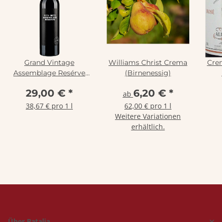
Grand Vintage
Williams Christ Crema
Crem
Assemblage Resérve
(Birnenessig)
2022 Peth-Wetz
A
29,00 €
*
6,20 €
*
ab
38,67 € pro 1 l
62,00 € pro 1 l
Weitere Variationen
erhältlich.
Über Batalia