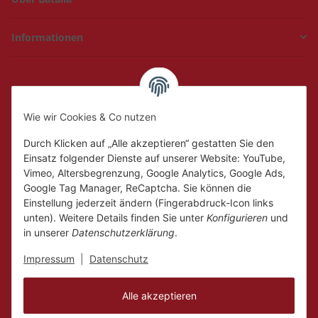
Informationen
Hückelhoven und
Geilenkirchen
Wie wir Cookies & Co nutzen
Mo.
Ruhetag
Di. - Fr.
10:00 - 18:00
Durch Klicken auf „Alle akzeptieren“ gestatten Sie den
Sa.
10:00 - 14:00
Einsatz folgender Dienste auf unserer Website: YouTube,
Vimeo, Altersbegrenzung, Google Analytics, Google Ads,
Google Tag Manager, ReCaptcha. Sie können die
Einstellung jederzeit ändern (Fingerabdruck-Icon links
unten). Weitere Details finden Sie unter
Konfigurieren
und
in unserer
Datenschutzerklärung
.
Impressum
|
Datenschutz
Alle akzeptieren