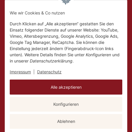
Hückelhoven und
Geilenkirchen
Wie wir Cookies & Co nutzen
Mo.
Ruhetag
Di. - Fr.
10:00 - 18:00
Durch Klicken auf „Alle akzeptieren“ gestatten Sie den
Sa.
10:00 - 14:00
Einsatz folgender Dienste auf unserer Website: YouTube,
Vimeo, Altersbegrenzung, Google Analytics, Google Ads,
Google Tag Manager, ReCaptcha. Sie können die
Einstellung jederzeit ändern (Fingerabdruck-Icon links
unten). Weitere Details finden Sie unter
Konfigurieren
und
in unserer
Datenschutzerklärung
.
Impressum
|
Datenschutz
Alle akzeptieren
Konfigurieren
Vertrag widerrufen
Versand
* Alle Preise inkl. gesetzlicher USt., zzgl.
Ablehnen