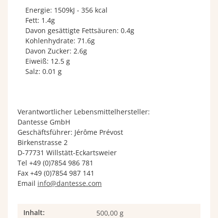
Energie: 1509kJ - 356 kcal
Fett: 1.4g
Davon gesättigte Fettsäuren: 0.4g
Kohlenhydrate: 71.6g
Davon Zucker: 2.6g
Eiweiß: 12.5 g
Salz: 0.01 g
Verantwortlicher Lebensmittelhersteller:
Dantesse GmbH
Geschäftsführer: Jérôme Prévost
Birkenstrasse 2
D-77731 Willstätt-Eckartsweier
Tel +49 (0)7854 986 781
Fax +49 (0)7854 987 141
Email
info@dantesse.com
Inhalt:
Produkteigenschaft
Wert
500,00 g