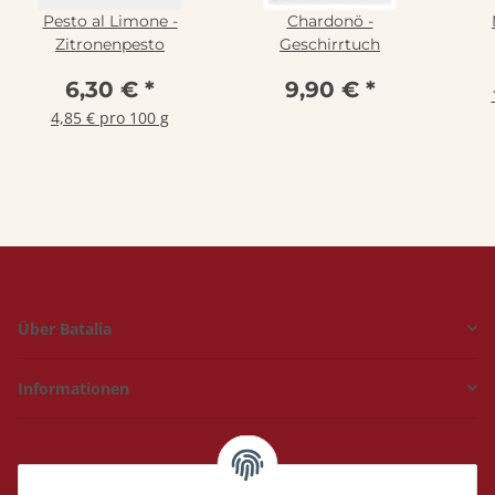
Pesto al Limone -
Chardonö -
Zitronenpesto
Geschirrtuch
6,30 €
*
9,90 €
*
4,85 € pro 100 g
Über Batalia
Informationen
Hückelhoven und
Geilenkirchen