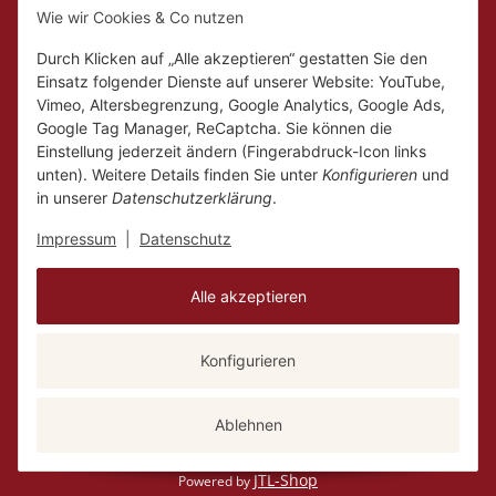
Wie wir Cookies & Co nutzen
Mo.
Ruhetag
Di. - Fr.
10:00 - 18:00
Durch Klicken auf „Alle akzeptieren“ gestatten Sie den
Sa.
10:00 - 14:00
Einsatz folgender Dienste auf unserer Website: YouTube,
Vimeo, Altersbegrenzung, Google Analytics, Google Ads,
Google Tag Manager, ReCaptcha. Sie können die
Einstellung jederzeit ändern (Fingerabdruck-Icon links
unten). Weitere Details finden Sie unter
Konfigurieren
und
in unserer
Datenschutzerklärung
.
Impressum
|
Datenschutz
Alle akzeptieren
Konfigurieren
Vertrag widerrufen
Versand
* Alle Preise inkl. gesetzlicher USt., zzgl.
Ablehnen
JTL-Shop
Powered by