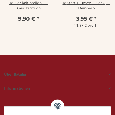
1x
Bier kalt stellen .... -
1x
Statt Blumen - Bier 0,33
Geschirrtuch
l feinherb
9,90 €
*
3,95 €
*
11,97 € pro 1 l
Über Batalia
Informationen
Hückelhoven und
Geilenkirchen