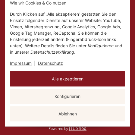
Wie wir Cookies & Co nutzen
Mo.
Ruhetag
Di. - Fr.
10:00 - 18:00
Durch Klicken auf „Alle akzeptieren“ gestatten Sie den
Sa.
10:00 - 14:00
Einsatz folgender Dienste auf unserer Website: YouTube,
Vimeo, Altersbegrenzung, Google Analytics, Google Ads,
Google Tag Manager, ReCaptcha. Sie können die
Einstellung jederzeit ändern (Fingerabdruck-Icon links
unten). Weitere Details finden Sie unter
Konfigurieren
und
in unserer
Datenschutzerklärung
.
Impressum
|
Datenschutz
Alle akzeptieren
Konfigurieren
Vertrag widerrufen
Versand
* Alle Preise inkl. gesetzlicher USt., zzgl.
Ablehnen
JTL-Shop
Powered by