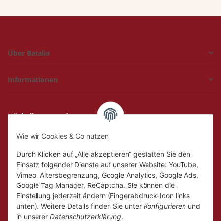
Über Batalia
Informationen
Hückelhoven und
Geilenkirchen
Wie wir Cookies & Co nutzen
Mo.
Ruhetag
Di. - Fr.
10:00 - 18:00
Durch Klicken auf „Alle akzeptieren“ gestatten Sie den
Sa.
10:00 - 14:00
Einsatz folgender Dienste auf unserer Website: YouTube,
Vimeo, Altersbegrenzung, Google Analytics, Google Ads,
Google Tag Manager, ReCaptcha. Sie können die
Einstellung jederzeit ändern (Fingerabdruck-Icon links
unten). Weitere Details finden Sie unter
Konfigurieren
und
in unserer
Datenschutzerklärung
.