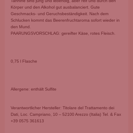
Tannine sind jung und lebendig, aber reif und durch den
Körper und den Alkohol gut ausbalanciert. Gute
Geschmacks- und Geruchsbeständigkeit. Nach dem
Schlucken kommt das Beerenfruchtaroma sofort wieder in
den Mund.
PAARUNGSVORSCHLAG: gereifter Käse, rotes Fleisch.
0,75 l Flasche
Allergene: enthält Sulfite
Verantwortlicher Hersteller: Titolare del Trattamento dei
Dati, Loc. Campriano, 10 – 52100 Arezzo (Italia) Tel. & Fax
+39 0575 361613