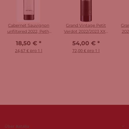
Cabernet Sauvignon
Grand Vintage Petit
Gra
unfiltered 2022, Peth-
Verdot 2022/2023 XXX
202
Wetz
Peth-Wetz
18,50 €
*
54,00 €
*
24,67 € pro 1 l
72,00 € pro 1 l
Über Batalia