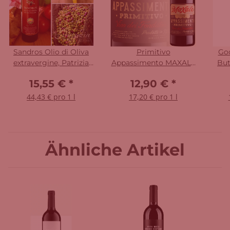
Sandros Olio di Oliva
Primitivo
Goo
extravergine, Patrizia
Appassimento MAXALE
But
350 ml
2024
15,55 €
*
12,90 €
*
44,43 € pro 1 l
17,20 € pro 1 l
Ähnliche Artikel