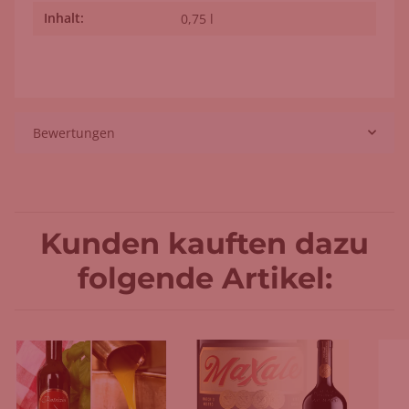
Inhalt:
Produkteigenschaft
Wert
0,75 l
Bewertungen
Kunden kauften dazu
folgende Artikel: