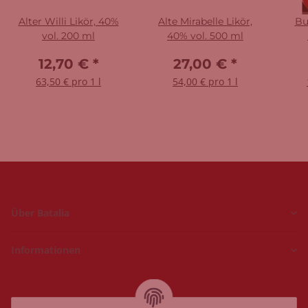
Alter Willi Likör, 40%
Alte Mirabelle Likör,
Bu
vol. 200 ml
40% vol. 500 ml
12,70 €
*
27,00 €
*
63,50 € pro 1 l
54,00 € pro 1 l
Über Batalia
Informationen
Hückelhoven und