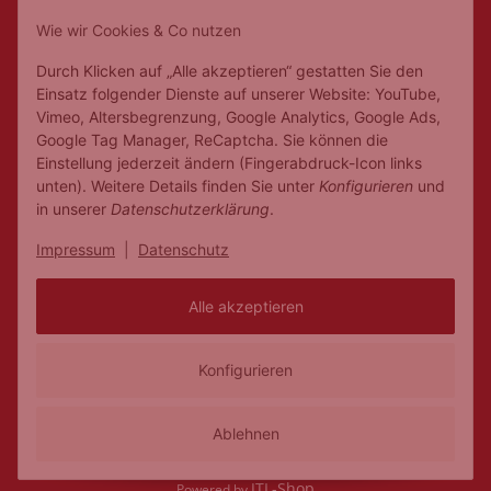
Geilenkirchen
Wie wir Cookies & Co nutzen
Mo.
Ruhetag
Di. - Fr.
10:00 - 18:00
Durch Klicken auf „Alle akzeptieren“ gestatten Sie den
Sa.
10:00 - 14:00
Einsatz folgender Dienste auf unserer Website: YouTube,
Vimeo, Altersbegrenzung, Google Analytics, Google Ads,
Google Tag Manager, ReCaptcha. Sie können die
Einstellung jederzeit ändern (Fingerabdruck-Icon links
unten). Weitere Details finden Sie unter
Konfigurieren
und
in unserer
Datenschutzerklärung
.
Impressum
|
Datenschutz
Alle akzeptieren
Konfigurieren
Vertrag widerrufen
Versand
* Alle Preise inkl. gesetzlicher USt., zzgl.
Ablehnen
JTL-Shop
Powered by