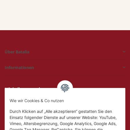
Über Batalia
Informationen
Hückelhoven und
Geilenkirchen
Wie wir Cookies & Co nutzen
Mo.
Ruhetag
Di. - Fr.
10:00 - 18:00
Durch Klicken auf „Alle akzeptieren“ gestatten Sie den
Sa.
10:00 - 14:00
Einsatz folgender Dienste auf unserer Website: YouTube,
Vimeo, Altersbegrenzung, Google Analytics, Google Ads,
Google Tag Manager, ReCaptcha. Sie können die