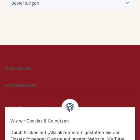
Bewertungen
Über Batalia
Informationen
Hückelhoven und
Geilenkirchen
Wie wir Cookies & Co nutzen
Mo.
Ruhetag
Di. - Fr.
10:00 - 18:00
Durch Klicken auf „Alle akzeptieren“ gestatten Sie den
Sa.
10:00 - 14:00
Einsatz folgender Dienste auf unserer Website: YouTube,