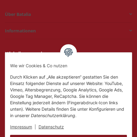
Über Batalia
Informationen
Hückelhoven und
Geilenkirchen
Wie wir Cookies & Co nutzen
Mo.
Ruhetag
Di. - Fr.
10:00 - 18:00
Durch Klicken auf „Alle akzeptieren“ gestatten Sie den
Sa.
10:00 - 14:00
Einsatz folgender Dienste auf unserer Website: YouTube,
Vimeo, Altersbegrenzung, Google Analytics, Google Ads,
Google Tag Manager, ReCaptcha. Sie können die
Einstellung jederzeit ändern (Fingerabdruck-Icon links
unten). Weitere Details finden Sie unter
Konfigurieren
und
in unserer
Datenschutzerklärung
.
Impressum
|
Datenschutz