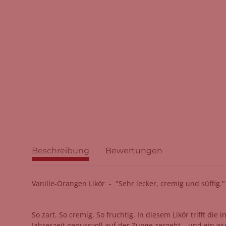
Beschreibung
Bewertungen
Vanille-Orangen Likör - "Sehr lecker, cremig und süffig."
So zart. So cremig. So fruchtig. In diesem Likör trifft d
Jahreszeit genussvoll auf der Zunge zergeht – und ein w