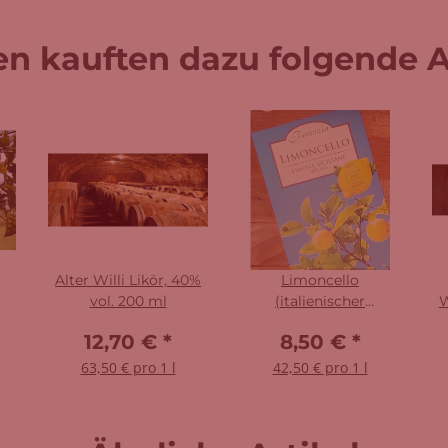
n kauften dazu folgende Ar
Alter Willi Likör, 40%
Limoncello
vol. 200 ml
(italienischer
W
Zitronenlikör) 30% vol.
12,70 €
*
8,50 €
*
Sizilien 200 ml
63,50 € pro 1 l
42,50 € pro 1 l