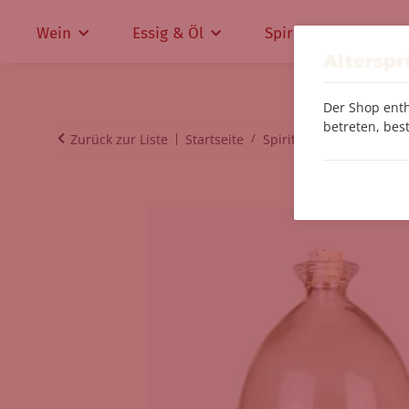
Wein
Essig & Öl
Spirituosen
Altersp
Der Shop enth
betreten, best
Zurück zur Liste
Startseite
Spirituosen
Vanille O