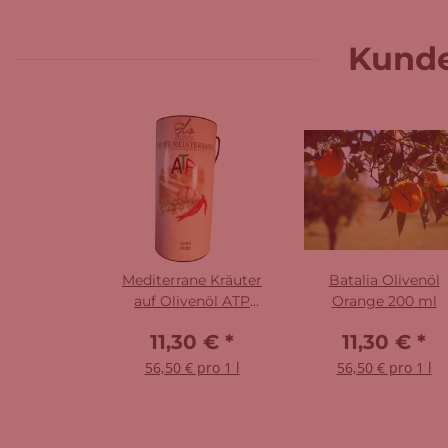
Kunde
Mediterrane Kräuter
Batalia Olivenöl
auf Olivenöl ATP
Orange 200 ml
WürzWerk 200 ml
11,30 €
*
11,30 €
*
56,50 € pro 1 l
56,50 € pro 1 l