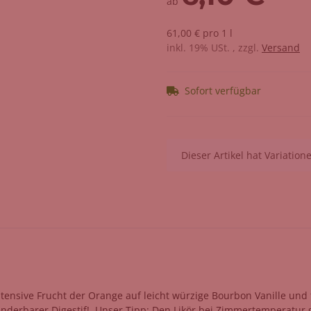
ab
61,00 € pro 1 l
inkl. 19% USt. , zzgl.
Versand
Sofort verfügbar
x
Dieser Artikel hat Variatio
ie intensive Frucht der Orange auf leicht würzige Bourbon Vanille u
underbarer Digestif! Unser Tipp: Den Likör bei Zimmertemperatur 