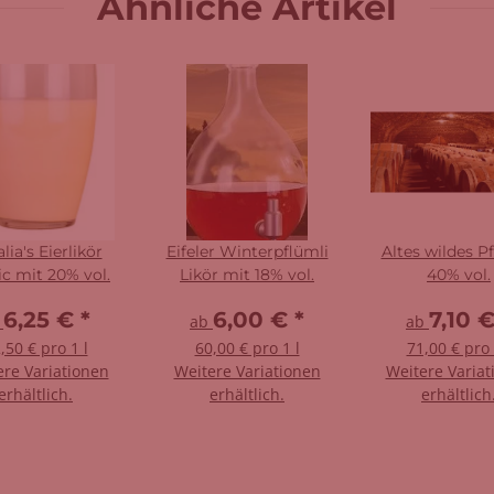
Ähnliche Artikel
lia's Eierlikör
Eifeler Winterpflümli
Altes wildes Pf
ic mit 20% vol.
Likör mit 18% vol.
40% vol.
6,25 €
*
6,00 €
*
7,10 
b
ab
ab
,50 € pro 1 l
60,00 € pro 1 l
71,00 € pro 
ere Variationen
Weitere Variationen
Weitere Variat
erhältlich.
erhältlich.
erhältlich