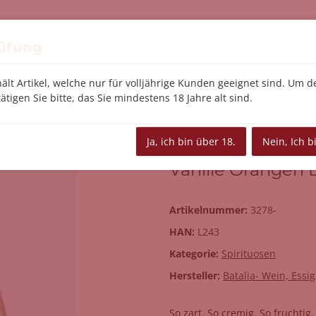
Feinkost
Tee/Kaffee
Le Creuset
Kü
rüfung
ält Artikel, welche nur für volljährige Kunden geeignet sind. Um 
ätigen Sie bitte, das Sie mindestens 18 Jahre alt sind.
rangen Likör, 17% vol.
Ja, ich bin über 18.
Nein, Ich b
Vanille Orangen Li
Artikelnummer:
3278-
HAN:
L243
Kategorie:
Spirituosen
Hersteller:
Batalia- Wein, Essi
So zart. So cremig. So fruchtig.