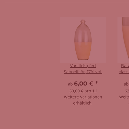
Vanillekipferl
Bata
Sahnelikör, 17% vol.
class
6,00 €
*
ab
a
60,00 € pro 1 l
62
Weitere Variationen
Weit
erhältlich.