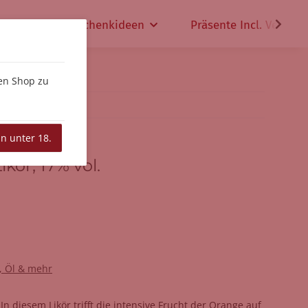
che
Geschenkideen
Präsente Incl. Versand
den Shop zu
in unter 18.
kör, 17% vol.
g, Öl & mehr
 In diesem Likör trifft die intensive Frucht der Orange auf