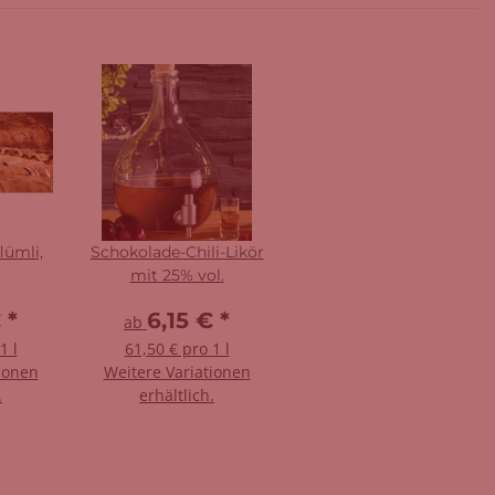
lümli,
Schokolade-Chili-Likör
mit 25% vol.
€
*
6,15 €
*
ab
1 l
61,50 € pro 1 l
ionen
Weitere Variationen
.
erhältlich.