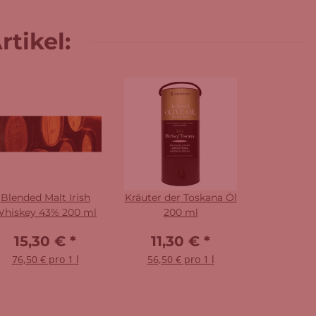
tikel:
Blended Malt Irish
Kräuter der Toskana Öl
hiskey 43% 200 ml
200 ml
15,30 €
*
11,30 €
*
76,50 € pro 1 l
56,50 € pro 1 l