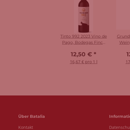
Tinto 992 2023 Vino de
Grunds
Pago, Bodegas Finca
Wein
Rio Negro
12,50 €
*
1
16,67 € pro 1 l
17
Über Batalia
Informat
Kontakt
Datenschu