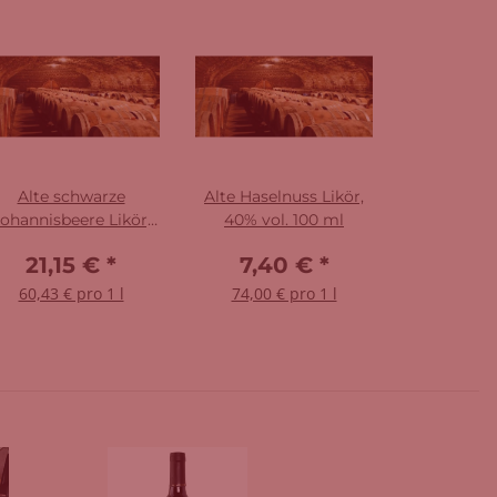
Alte schwarze
Alte Haselnuss Likör,
ohannisbeere Likör,
40% vol. 100 ml
40% vol. 350 ml
21,15 €
*
7,40 €
*
60,43 € pro 1 l
74,00 € pro 1 l