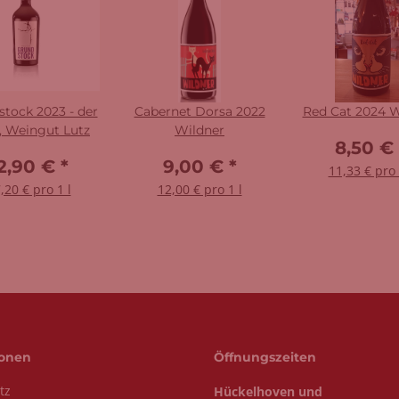
tock 2023 - der
Cabernet Dorsa 2022
Red Cat 2024 W
, Weingut Lutz
Wildner
8,50 €
2,90 €
*
9,00 €
*
11,33 € pro 
,20 € pro 1 l
12,00 € pro 1 l
ionen
Öffnungszeiten
tz
Hückelhoven und