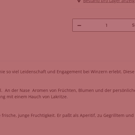
Bestand pro Lager anzei
S
e so viel Leidenschaft und Engagement bei Winzern erlebt. Diese
ll. An der Nase
Aromen von Früchten,
Blumen und der persönlich
ng mit einem
Hauch von
Lakritze.
sche, junge Fruchtigkeit. Er paßt als Aperitif, zu Gegrilltem und a