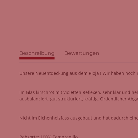
Beschreibung
Bewertungen
Unsere Neuentdeckung aus dem Rioja ! Wir haben noch ni
Im Glas kirschrot
mit violetten Reflexen, s
ehr klar
und he
ausbalanciert, gut
strukturiert, kräftig. Ordentlicher
Abga
Nicht im Eichenholzfass ausgebaut und hat dadurch eine fri
Rebsorte: 100% Tempranillo