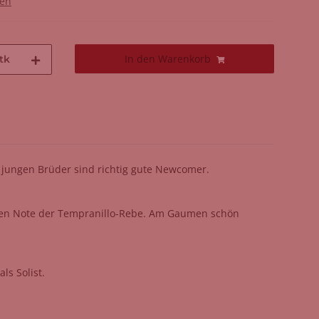
gen
In den Warenkorb
tk
 jungen Brüder sind richtig gute Newcomer.
en Note der Tempranillo-Rebe. Am Gaumen schön
ls Solist.