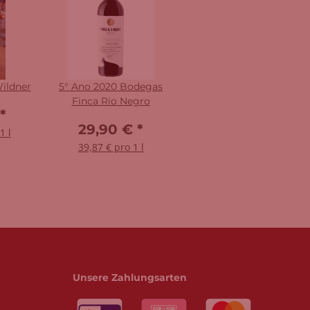
ildner
5° Ano 2020 Bodegas
Finca Rio Negro
*
29,90 €
*
1 l
39,87 € pro 1 l
Unsere Zahlungsarten