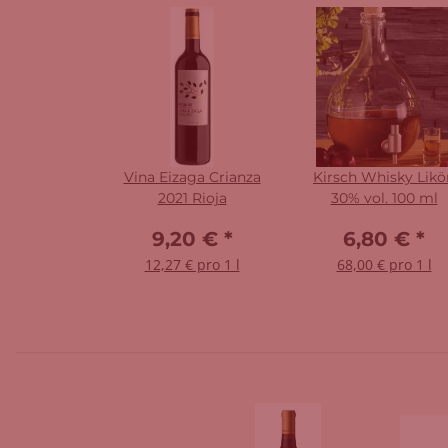
Vina Eizaga Crianza
Kirsch Whisky Likör
2021 Rioja
30% vol. 100 ml
9,20 €
*
6,80 €
*
12,27 € pro 1 l
68,00 € pro 1 l