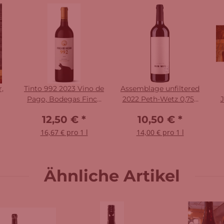
,
Tinto 992 2023 Vino de
Assemblage unfiltered
Pago, Bodegas Finca
2022 Peth-Wetz 0,75 l
J
Rio Negro
Assemblage
12,50 €
*
10,50 €
*
16,67 € pro 1 l
14,00 € pro 1 l
Ähnliche Artikel