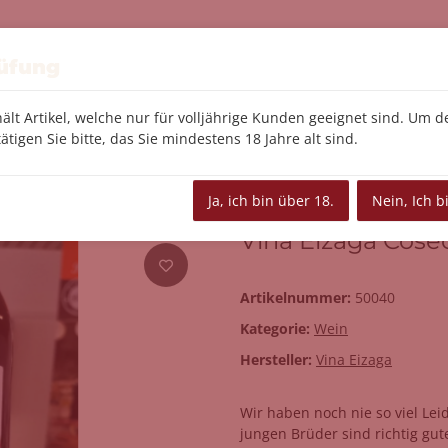
Feinkost
Tee/Kaffee
Le Creuset
Kü
rüfung
ält Artikel, welche nur für volljährige Kunden geeignet sind. Um 
ätigen Sie bitte, das Sie mindestens 18 Jahre alt sind.
echa 2024 Rioja
Ja, ich bin über 18.
Nein, Ich b
Vina Eizaga Cose
Artikelnummer:
50040
Kategorie:
Wein
Hersteller:
Vina Eizaga
Wir haben noch nie so viel Le
jungen Brüder sind richtig gut