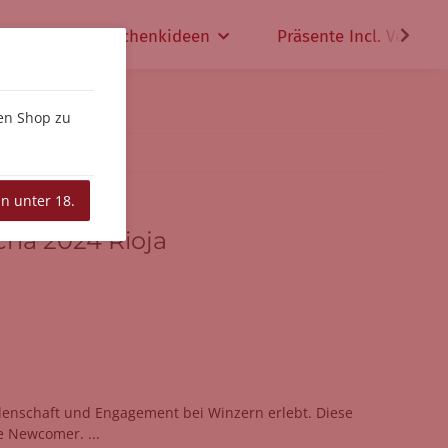
che
Geschenkideen
Präsente Incl. Versand
den Shop zu
in unter 18.
cha 2024 Rioja
idenschaft und Engagement bei Winzern erlebt. Diese
e Newcomer. ...