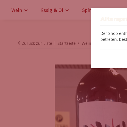
Wein
Essig & Öl
Spirituosen
Altersp
Der Shop enth
betreten, best
Zurück zur Liste
Startseite
Wein
Vina Eizaga Cos