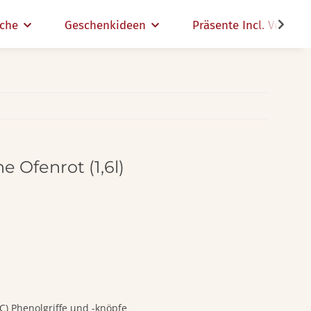
che
Geschenkideen
Präsente Incl. Versand
 Ofenrot (1,6l)
 C) Phenolgriffe und -knöpfe