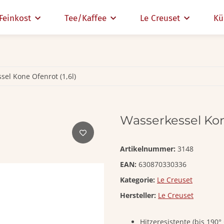
Feinkost
Tee/Kaffee
Le Creuset
Kü
sel Kone Ofenrot (1,6l)
Wasserkessel Kone
Artikelnummer:
3148
EAN:
630870330336
Kategorie:
Le Creuset
Hersteller:
Le Creuset
Hitzeresistente (bis 190°