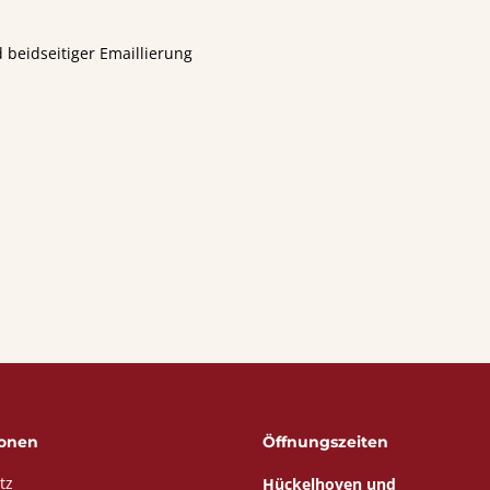
 beidseitiger Emaillierung
ionen
Öffnungszeiten
tz
Hückelhoven und