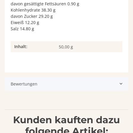
davon gesättigte Fettsäuren 0.90 g
Kohlenhydrate 38.30 g
davon Zucker 29.20 g
Eiweiß 12.20 g
Salz 14.80 g
Inhalt:
Produkteigenschaft
Wert
50,00 g
Bewertungen
Kunden kauften dazu
folgende Artikel: