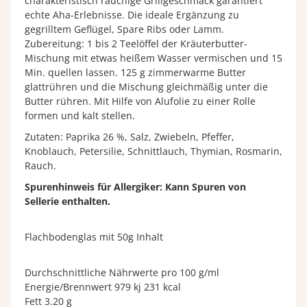
charakteristisch rauchige Grillgeschmack garantiert
echte Aha-Erlebnisse. Die ideale Ergänzung zu
gegrilltem Geflügel, Spare Ribs oder Lamm.
Zubereitung: 1 bis 2 Teelöffel der Kräuterbutter-
Mischung mit etwas heißem Wasser vermischen und 15
Min. quellen lassen. 125 g zimmerwarme Butter
glattrühren und die Mischung gleichmäßig unter die
Butter rühren. Mit Hilfe von Alufolie zu einer Rolle
formen und kalt stellen.
Zutaten: Paprika 26 %, Salz, Zwiebeln, Pfeffer,
Knoblauch, Petersilie, Schnittlauch, Thymian, Rosmarin,
Rauch.
Spurenhinweis für Allergiker: Kann Spuren von
Sellerie enthalten.
Flachbodenglas mit 50g Inhalt
Durchschnittliche Nährwerte pro 100 g/ml
Energie/Brennwert 979 kj 231 kcal
Fett 3.20 g