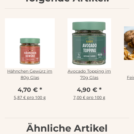
Hähnchen Gewürz im
Avocado Topping im
80g Glas
70g Glas
Fei
4,70 €
*
4,90 €
*
5,87 € pro 100 g
7,00 € pro 100 g
Ähnliche Artikel