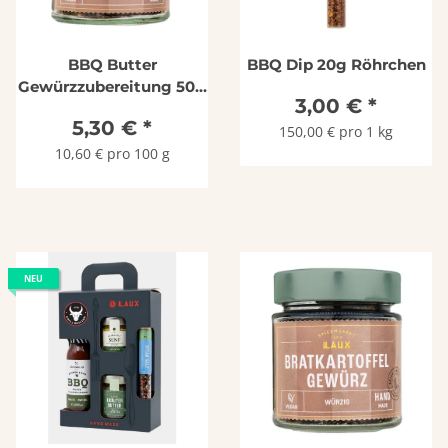
BBQ Butter
BBQ Dip 20g Röhrchen
Gewürzzubereitung 50g
3,00 €
*
Glas
5,30 €
*
150,00 € pro 1 kg
10,60 € pro 100 g
NEU