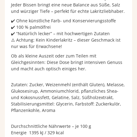
Jeder Bissen bringt eine neue Balance aus Süße, Salz
und würziger Tiefe – perfekt für echte Lakritzliebhaber.
✔️ Ohne künstliche Farb- und Konservierungsstoffe
✔️ 100 % palmölfrei
✔️ “Natürlich lecker” – mit hochwertigen Zutaten
⚠️ Achtung: Kein Kinderlakritz – dieser Geschmack ist
nur was für Erwachsene!
Ob als kleine Auszeit oder zum Teilen mit
Gleichgesinnten: Diese Dose bringt intensiven Genuss
und macht auch optisch einiges her.
Zutaten: Zucker, Weizenmehl (enthält Gluten), Melasse,
Glukosesirup, Ammoniumchlorid, pflanzliches Shea-
und Kokosnussfett, Gelatine, Salz, Süßholzextrakt,
Stabilisierungsmittel: Glycerin, Farbstoff: Zuckerkulör,
Pflanzenkohle, Aroma
Durchschnittliche Nährwerte – je 100 g
Energie 1395 kJ / 329 kcal