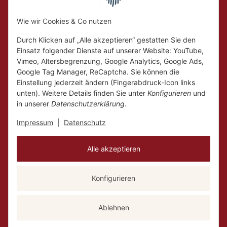
Hückelhoven und
Geilenkirchen
Wie wir Cookies & Co nutzen
Mo.
Ruhetag
Di. - Fr.
10:00 - 18:00
Durch Klicken auf „Alle akzeptieren“ gestatten Sie den
Sa.
10:00 - 14:00
Einsatz folgender Dienste auf unserer Website: YouTube,
Vimeo, Altersbegrenzung, Google Analytics, Google Ads,
Google Tag Manager, ReCaptcha. Sie können die
Einstellung jederzeit ändern (Fingerabdruck-Icon links
unten). Weitere Details finden Sie unter
Konfigurieren
und
in unserer
Datenschutzerklärung
.
Impressum
|
Datenschutz
Alle akzeptieren
Konfigurieren
Vertrag widerrufen
Versand
* Alle Preise inkl. gesetzlicher USt., zzgl.
Ablehnen