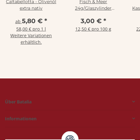
Caltabellotta - Olivenöl
Fisch & Meer
extra nativ
24g/Glaszylinder
Kas
naturbelassene
5,80 €
*
3,00 €
*
ab
Gewürzzubereitung ,
Rinama
58,00 € pro 1 l
12,50 € pro 100 g
2
Weitere Variationen
erhältlich.
Über Batalia
Informationen