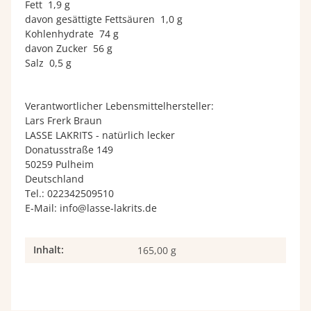
Fett 1,9 g
davon gesättigte Fettsäuren 1,0 g
Kohlenhydrate 74 g
davon Zucker 56 g
Salz 0,5 g
Verantwortlicher Lebensmittelhersteller:
Lars Frerk Braun
LASSE LAKRITS - natürlich lecker
Donatusstraße 149
50259 Pulheim
Deutschland
Tel.: 022342509510
E-Mail: info@lasse-lakrits.de
Inhalt:
Produkteigenschaft
Wert
165,00 g