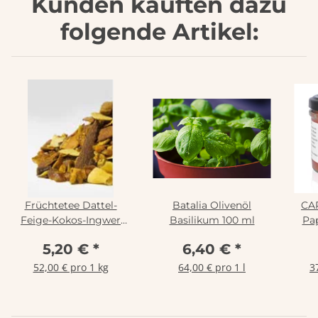
Kunden kauften dazu
folgende Artikel:
Früchtetee Dattel-
Batalia Olivenöl
CA
Feige-Kokos-Ingwer
Basilikum 100 ml
Pap
100 g
M
5,20 €
*
6,40 €
*
52,00 € pro 1 kg
64,00 € pro 1 l
3