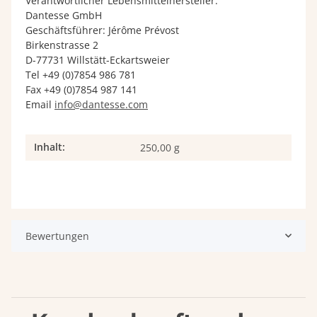
Verantwortlicher Lebensmittelhersteller:
Dantesse GmbH
Geschäftsführer: Jérôme Prévost
Birkenstrasse 2
D-77731 Willstätt-Eckartsweier
Tel +49 (0)7854 986 781
Fax +49 (0)7854 987 141
Email
info@dantesse.com
Inhalt:
Produkteigenschaft
Wert
250,00 g
Bewertungen