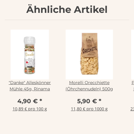
Ähnliche Artikel
"Danke" Alleskönner
Morelli Orecchiette
P
Mühle 45g, Rinama
(Öhrchennudeln) 500g
Som
4,90 €
*
5,90 €
*
10,89 € pro 100 g
11,80 € pro 1000 g
2