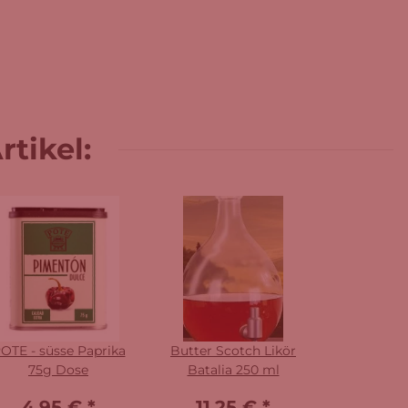
tikel:
OTE - süsse Paprika
Butter Scotch Likör
75g Dose
Batalia 250 ml
4,95 €
*
11,25 €
*