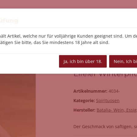
Feinkost
Tee/Kaffee
Le Creuset
Kü
rüfung
ält Artikel, welche nur für volljährige Kunden geeignet sind. Um 
ätigen Sie bitte, das Sie mindestens 18 Jahre alt sind.
interpflümli Likör mit 18% vol.
Ja, ich bin über 18.
Nein, Ich b
Eifeler Winterpflü
Artikelnummer:
4034-
Kategorie:
Spirituosen
Hersteller:
Batalia- Wein, Essi
Der Geschmack von saftigen, sü