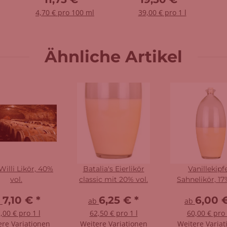
4,70 € pro 100 ml
39,00 € pro 1 l
Ähnliche Artikel
Willi Likör, 40%
Batalia's Eierlikör
Vanillekipf
vol.
classic mit 20% vol.
Sahnelikör, 17
7,10 €
*
6,25 €
*
6,00 
b
ab
ab
,00 € pro 1 l
62,50 € pro 1 l
60,00 € pro 
ere Variationen
Weitere Variationen
Weitere Variat