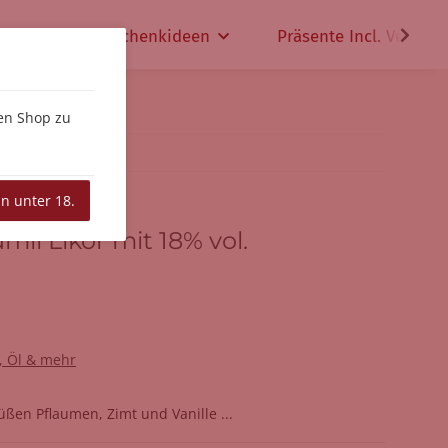
che
Geschenkideen
Präsente Incl. Versand
den Shop zu
in unter 18.
mli Likör mit 18% vol.
g, Öl & mehr
ßen Pflaumen, Zimt und Vanille ...