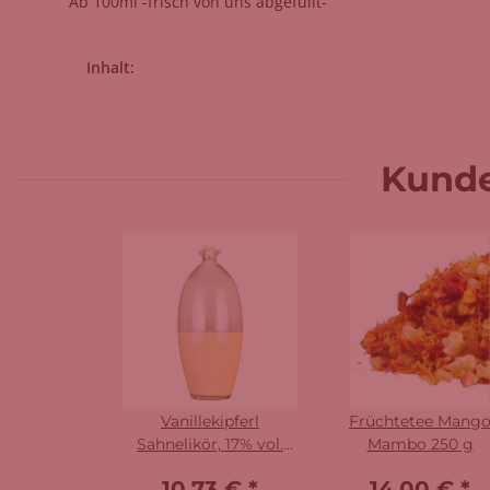
Ab 100ml -frisch von uns abgefüllt-
Produkteigenschaft
Wert
Inhalt:
Kunde
Vanillekipferl
Früchtetee Mang
Sahnelikör, 17% vol.
Mambo 250 g
250 ml
10,73 €
*
14,00 €
*