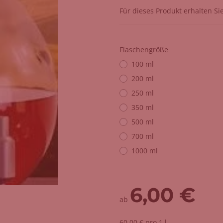
Für dieses Produkt erhalten Si
Flaschengröße
100 ml
200 ml
250 ml
350 ml
500 ml
700 ml
1000 ml
6,00 €
ab
60,00 € pro 1 l