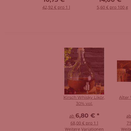
42,92 € pro 1 l
5,60 € pro 100 g
Kirsch Whisky Likör,
Alter 
30% vol.
6,80 €
*
ab
a
68,00 € pro 1 l
71
Weitere Variationen
Weit