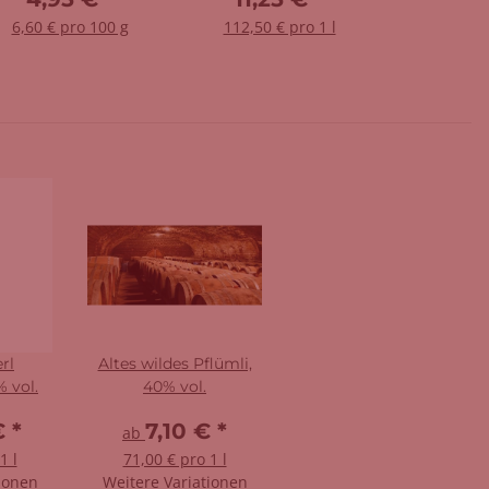
6,60 € pro 100 g
112,50 € pro 1 l
erl
Altes wildes Pflümli,
% vol.
40% vol.
€
*
7,10 €
*
ab
1 l
71,00 € pro 1 l
ionen
Weitere Variationen