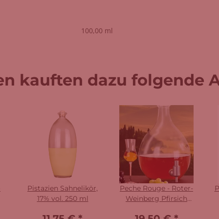
100,00 ml
n kauften dazu folgende Ar
o
Pistazien Sahnelikör,
Peche Rouge - Roter-
P
17% vol. 250 ml
Weinberg Pfirsich
Likör, 18% vol. 500 ml
11,75 €
*
19,50 €
*