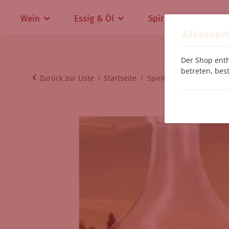
Wein
Essig & Öl
Spirituosen
Altersp
Der Shop enth
betreten, best
Zurück zur Liste
Startseite
Spirituosen
Eifeler W